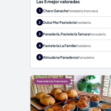
Las 5 mejor valoradas
Charo Ganache
1
Pastelería francesa
Dulce Mar Pastelería
2
Pastelería
Panadería,Pastelería Tamara
3
Panadería
Pastelería La Familia
4
Pastelería
Almudena Panaderos
5
Panadería
Pastelería francesa