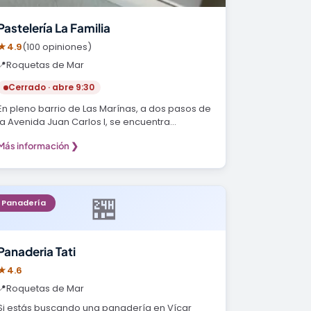
Pastelería La Familia
★
4.9
(100 opiniones)
📍
Roquetas de Mar
Cerrado · abre 9:30
En pleno barrio de Las Marínas, a dos pasos de
la Avenida Juan Carlos I, se encuentra
Pastelería La…
Más información ❯
🏪
Panadería
Panaderia Tati
★
4.6
📍
Roquetas de Mar
Si estás buscando una panadería en Vícar