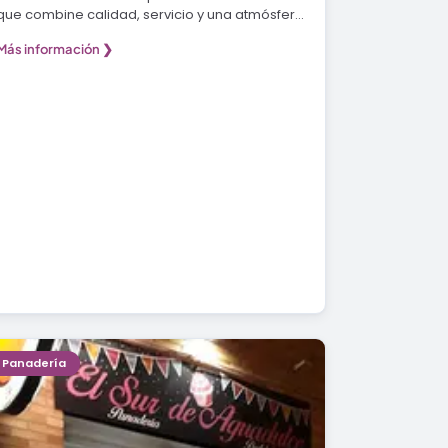
que combine calidad, servicio y una atmósfera
acogedora…
Más información ❯
Panadería