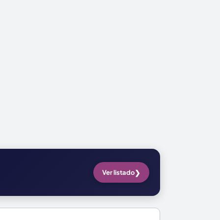
❯
Ver listado