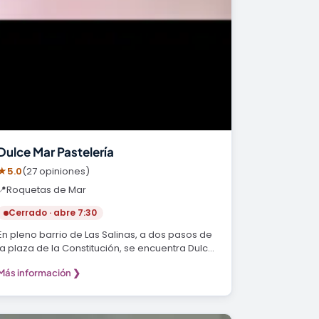
Dulce Mar Pastelería
★
5.0
(27 opiniones)
📍
Roquetas de Mar
Cerrado · abre 7:30
En pleno barrio de Las Salinas, a dos pasos de
la plaza de la Constitución, se encuentra Dulce
Mar…
Más información ❯