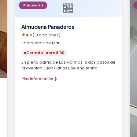
🏪
Panadería
Almudena Panaderos
★
4.9
(19 opiniones)
📍
Roquetas de Mar
Cerrado · abre 8:00
En pleno barrio de Las Marínas, a dos pasos de
la avenida Juan Carlos I, se encuentra
Almudena…
Más información ❯
e