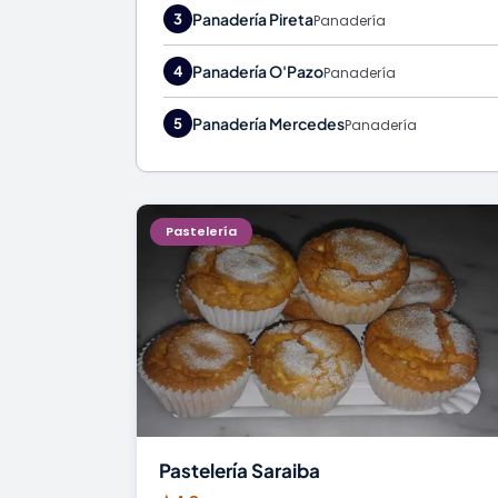
Panadería Pireta
3
Panadería
Panadería O'Pazo
4
Panadería
Panadería Mercedes
5
Panadería
Pastelería
Pastelería Saraiba