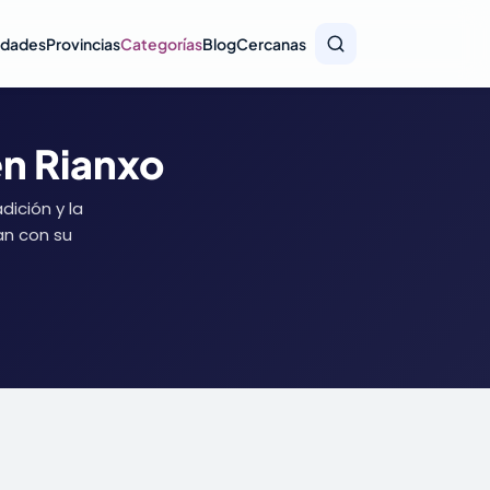
idades
Provincias
Categorías
Blog
Cercanas
en Rianxo
dición y la
an con su