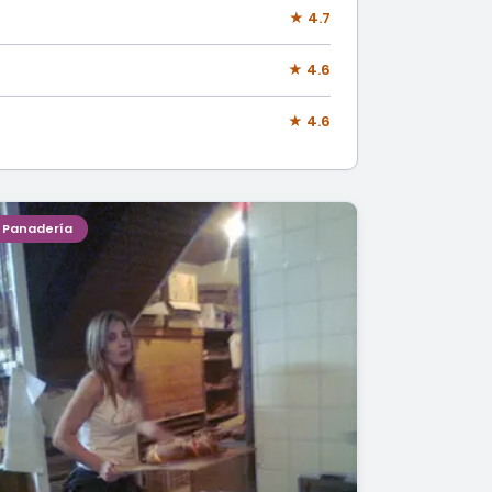
★ 4.7
★ 4.6
★ 4.6
Panadería