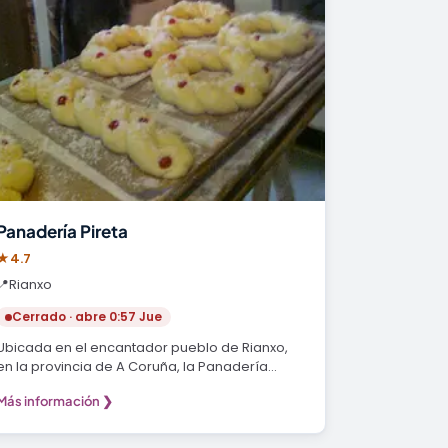
Panadería Pireta
★
4.7
📍
Rianxo
Cerrado · abre 0:57 Jue
Ubicada en el encantador pueblo de Rianxo,
en la provincia de A Coruña, la Panadería
Pireta se ha…
Más información ❯