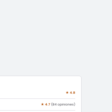
★ 4.8
★ 4.7
(84 opiniones)