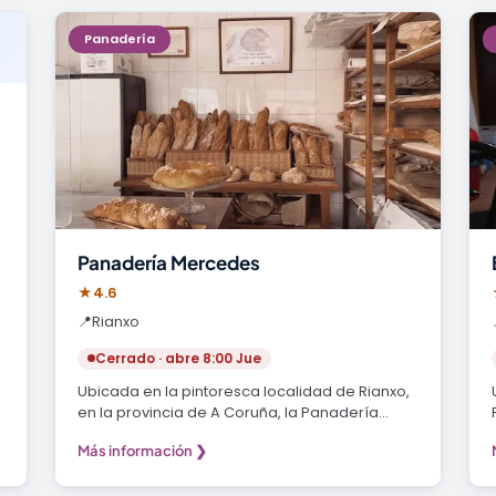
Panadería
Panadería Mercedes
★
4.6
📍
Rianxo
Cerrado · abre 8:00 Jue
Ubicada en la pintoresca localidad de Rianxo,
en la provincia de A Coruña, la Panadería
Mercedes se…
Más información ❯