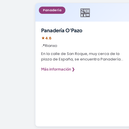
🏪
Panadería
Panadería O'Pazo
★
4.6
📍
Rianxo
En la calle de San Roque, muy cerca de la
plaza de España, se encuentra Panadería
O'Pazo, un rincón…
Más información ❯