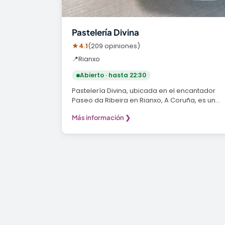
Pastelería Divina
★
4.1
(209 opiniones)
📍
Rianxo
Abierto · hasta 22:30
Pastelería Divina, ubicada en el encantador
Paseo da Ribeira en Rianxo, A Coruña, es un
auténtico…
Más información ❯