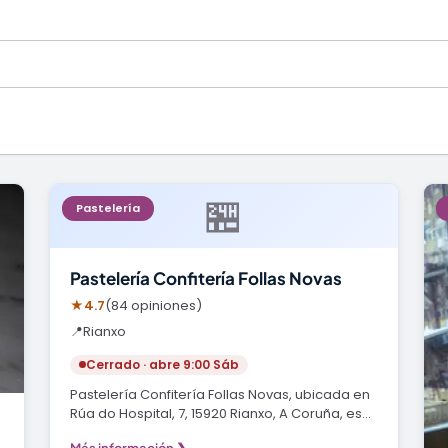
🏪
Pastelería
Pastelería Confitería Follas Novas
★
4.7
(84 opiniones)
📍
Rianxo
Cerrado · abre 9:00 Sáb
Pastelería Confitería Follas Novas, ubicada en
Rúa do Hospital, 7, 15920 Rianxo, A Coruña, es
el…