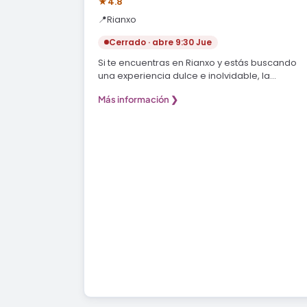
★
4.8
📍
Rianxo
Cerrado · abre 9:30 Jue
Si te encuentras en Rianxo y estás buscando
una experiencia dulce e inolvidable, la
Pastelería…
Más información ❯