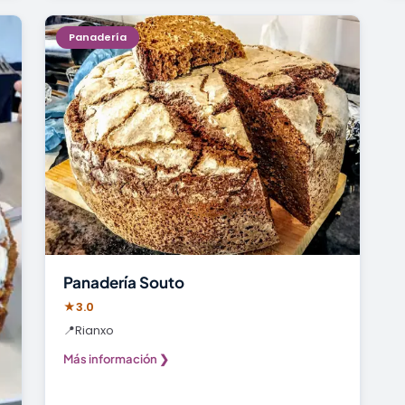
Panadería
Panadería Souto
★
3.0
📍
Rianxo
Más información ❯