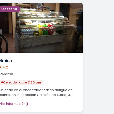
Panadería
Braisa
★
4.2
📍
Rianxo
Cerrado · abre 7:30 Lun
Ubicado en el encantador casco antiguo de
Rianxo, en la dirección Calexón do Xudío, 3,
15920…
Más información ❯