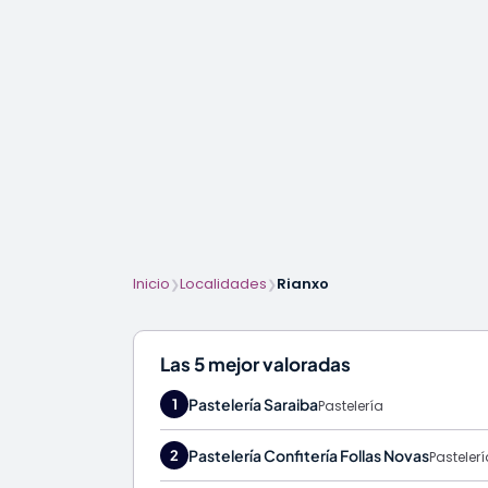
Inicio
Localidades
Rianxo
❯
❯
Las 5 mejor valoradas
Pastelería Saraiba
1
Pastelería
Pastelería Confitería Follas Novas
2
Pastelerí