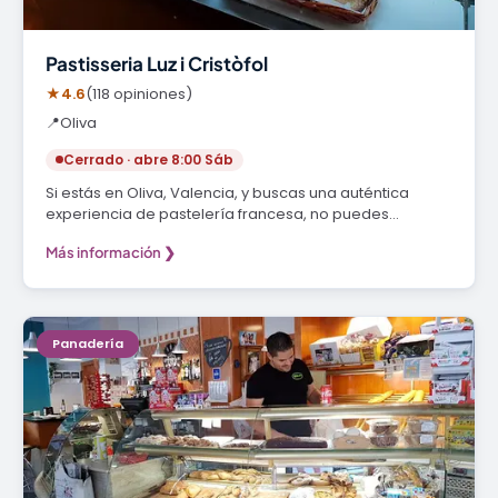
Pastisseria Luz i Cristòfol
★
4.6
(118 opiniones)
📍
Oliva
Cerrado · abre 8:00 Sáb
Si estás en Oliva, Valencia, y buscas una auténtica
experiencia de pastelería francesa, no puedes…
Más información ❯
Panadería