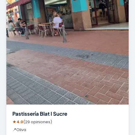
Pastissería Blat I Sucre
★
4.0
(29 opiniones)
📍
Oliva