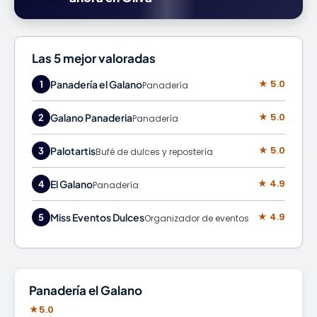
Las 5 mejor valoradas
★ 5.0
Panadería el Galano
1
Panadería
★ 5.0
Galano Panaderia
2
Panadería
★ 5.0
Palotartis
3
Bufé de dulces y repostería
★ 4.9
El Galano
4
Panadería
★ 4.9
Miss Eventos Dulces
5
Organizador de eventos
Panadería
Panadería el Galano
★
5.0