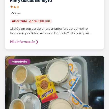
Pan y dulces Beneyto
★
4.8
📍
Oliva
Cerrado · abre 5:00 Lun
¿Estás en busca de una panadería que combine
tradición y calidad en cada bocado? ¡No busques
más!…
Más información ❯
Panadería