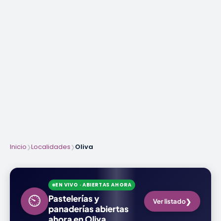
Inicio
Localidades
Oliva
❯
❯
EN VIVO · ABIERTAS AHORA
⏲
Pastelerías y
❯
Ver listado
panaderías abiertas
ahora en Oliva