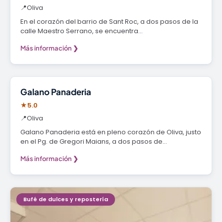
📍
Oliva
En el corazón del barrio de Sant Roc, a dos pasos de la
calle Maestro Serrano, se encuentra…
Más información ❯
Panadería
Galano Panaderia
★
5.0
📍
Oliva
Galano Panaderia está en pleno corazón de Oliva, justo
en el Pg. de Gregori Maians, a dos pasos de…
Más información ❯
Bufé de dulces y repostería