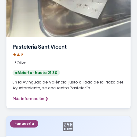
Pastelería Sant Vicent
★
4.2
📍
Oliva
Abierto · hasta 21:30
En la Avinguda de València, justo al lado de la Plaza del
Ayuntamiento, se encuentra Pastelería…
Más información ❯
🏪
Panadería