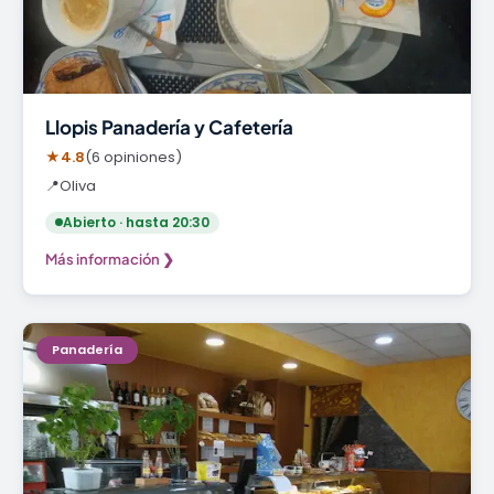
Llopis Panadería y Cafetería
★
4.8
(6 opiniones)
📍
Oliva
Abierto · hasta 20:30
Más información ❯
Panadería