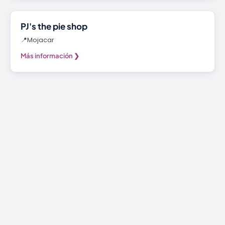
Panadería
PJ's the pie shop
📍
Mojacar
Más información ❯