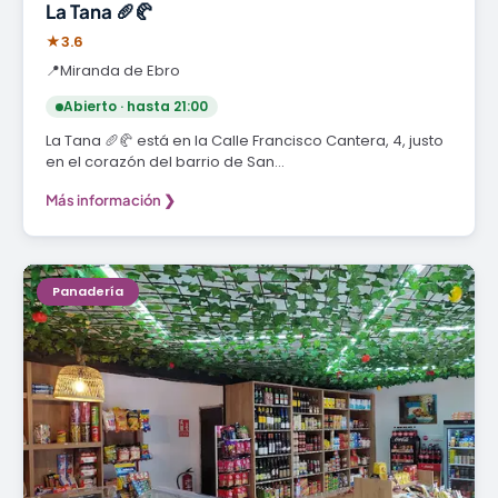
La Tana 🥖🥐
★
3.6
📍
Miranda de Ebro
Abierto · hasta 21:00
La Tana 🥖🥐 está en la Calle Francisco Cantera, 4, justo
en el corazón del barrio de San…
Más información ❯
Panadería