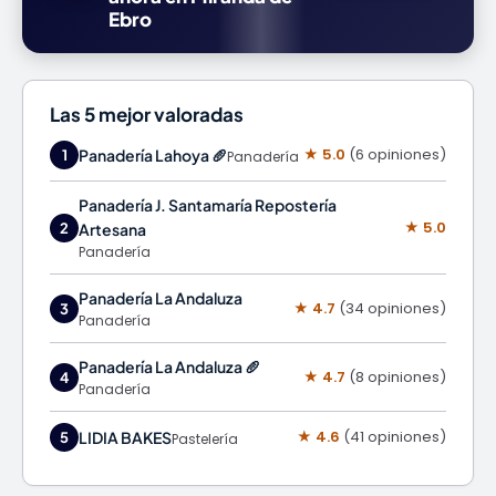
Ebro
Las 5 mejor valoradas
★ 5.0
(6 opiniones)
Panadería Lahoya 🥖
1
Panadería
Panadería J. Santamaría Repostería
★ 5.0
2
Artesana
Panadería
Panadería La Andaluza
★ 4.7
(34 opiniones)
3
Panadería
Panadería La Andaluza 🥖
★ 4.7
(8 opiniones)
4
Panadería
★ 4.6
(41 opiniones)
LIDIA BAKES
5
Pastelería