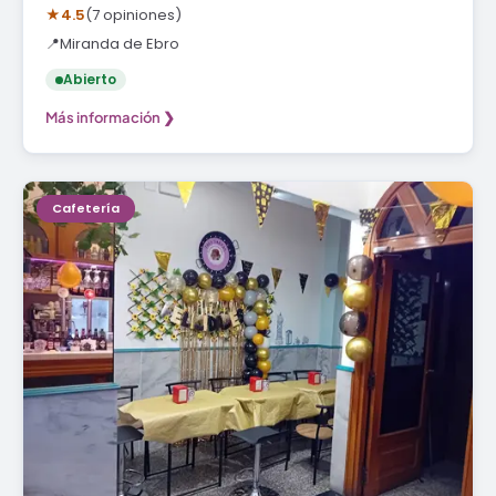
★
4.5
(7 opiniones)
📍
Miranda de Ebro
Abierto
Más información ❯
Cafetería