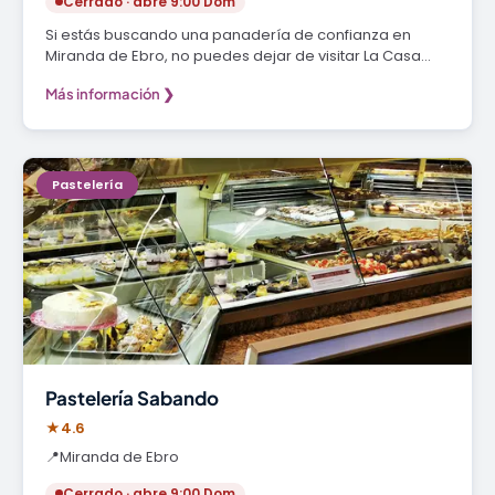
Cerrado · abre 9:00 Dom
Si estás buscando una panadería de confianza en
Miranda de Ebro, no puedes dejar de visitar La Casa…
Más información ❯
Pastelería
Pastelería Sabando
★
4.6
📍
Miranda de Ebro
Cerrado · abre 9:00 Dom