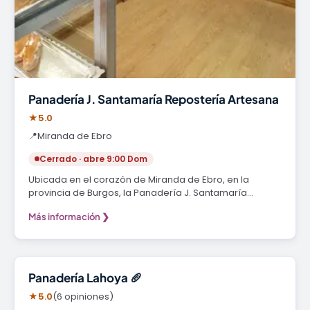
Panadería J. Santamaría Repostería Artesana
★
5.0
📍
Miranda de Ebro
Cerrado · abre 9:00 Dom
Ubicada en el corazón de Miranda de Ebro, en la
provincia de Burgos, la Panadería J. Santamaría…
Más información ❯
Panadería
Panadería Lahoya 🥖
★
5.0
(6 opiniones)