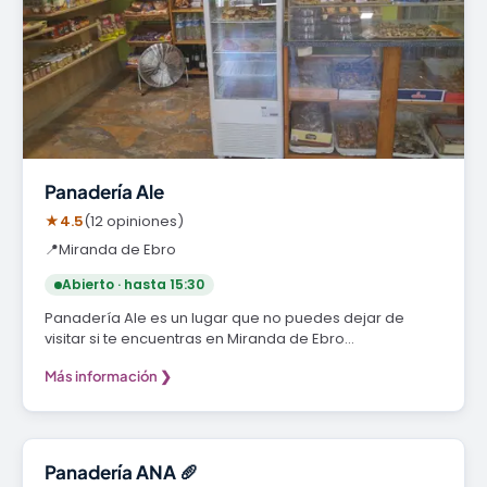
Panadería Ale
★
4.5
(12 opiniones)
📍
Miranda de Ebro
Abierto · hasta 15:30
Panadería Ale es un lugar que no puedes dejar de
visitar si te encuentras en Miranda de Ebro…
Más información ❯
Panadería
Panadería ANA 🥖