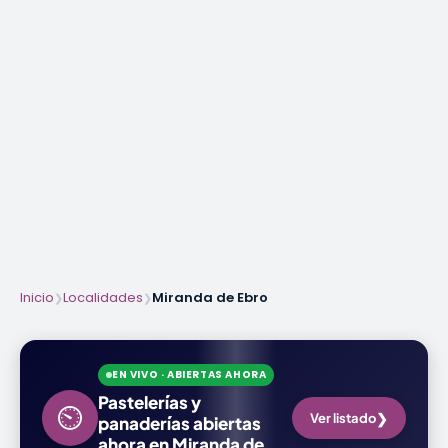
Inicio
Localidades
Miranda de Ebro
❯
❯
EN VIVO · ABIERTAS AHORA
Pastelerías y
⏲
❯
Ver listado
panaderías abiertas
ahora en Miranda de