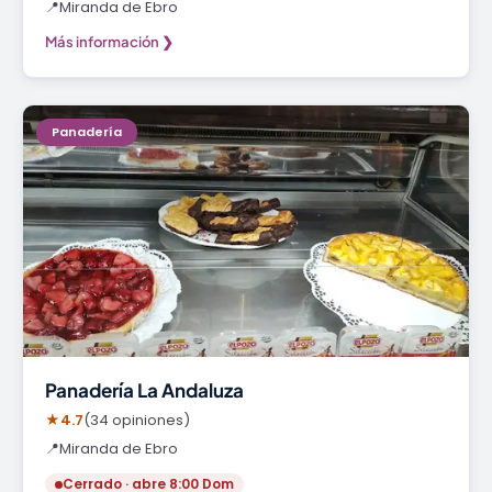
📍
Miranda de Ebro
Más información ❯
Panadería
Panadería La Andaluza
★
4.7
(34 opiniones)
📍
Miranda de Ebro
Cerrado · abre 8:00 Dom