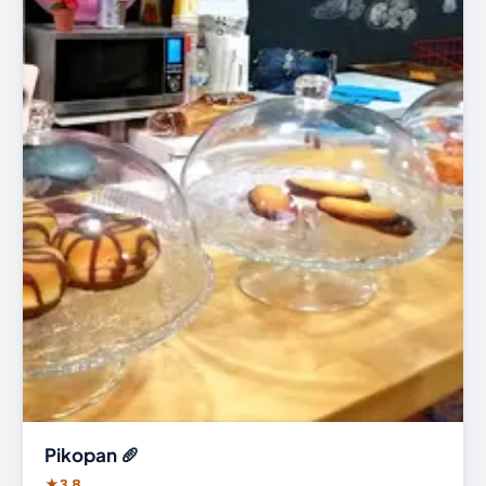
Pikopan 🥖
★
3.8