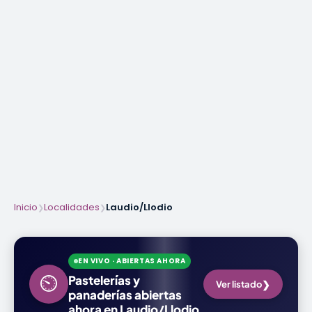
Inicio
Localidades
Laudio/Llodio
❯
❯
EN VIVO · ABIERTAS AHORA
⏲
Pastelerías y
❯
Ver listado
panaderías abiertas
ahora en Laudio/Llodio