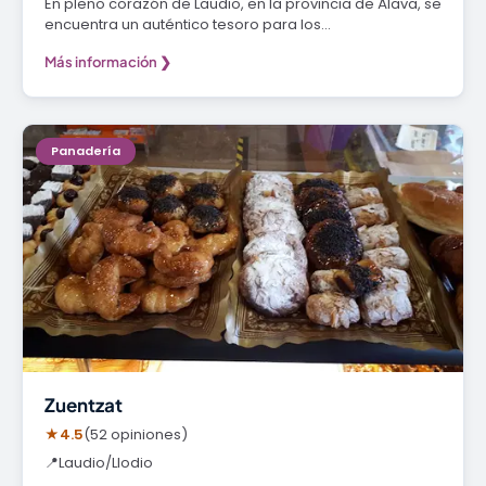
En pleno corazón de Laudio, en la provincia de Álava, se
encuentra un auténtico tesoro para los…
Más información ❯
Panadería
Zuentzat
★
4.5
(52 opiniones)
📍
Laudio/Llodio