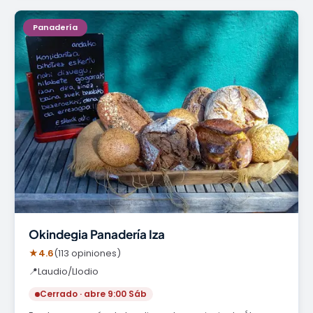
Panadería
Okindegia Panadería Iza
★
4.6
(113 opiniones)
📍
Laudio/Llodio
Cerrado · abre 9:00 Sáb