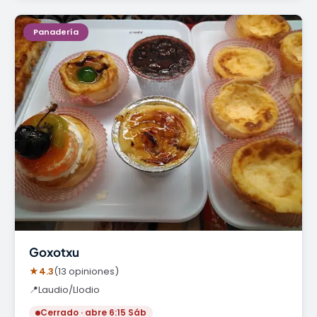
Panadería
Goxotxu
★
4.3
(13 opiniones)
📍
Laudio/Llodio
Cerrado · abre 6:15 Sáb