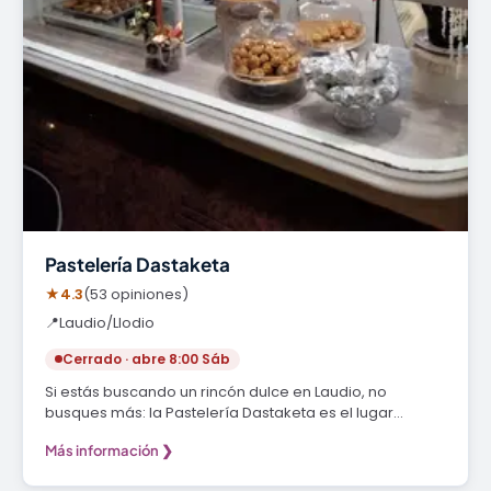
Pastelería Dastaketa
★
4.3
(53 opiniones)
📍
Laudio/Llodio
Cerrado · abre 8:00 Sáb
Si estás buscando un rincón dulce en Laudio, no
busques más: la Pastelería Dastaketa es el lugar…
Más información ❯