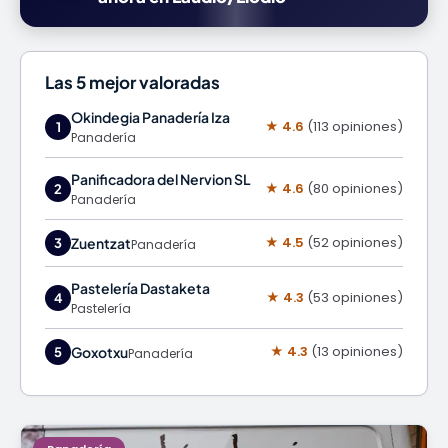
Las 5 mejor valoradas
Okindegia Panadería Iza
★ 4.6
(113 opiniones)
1
Panadería
Panificadora del Nervion SL
★ 4.6
(80 opiniones)
2
Panadería
★ 4.5
(52 opiniones)
Zuentzat
3
Panadería
Pastelería Dastaketa
★ 4.3
(53 opiniones)
4
Pastelería
★ 4.3
(13 opiniones)
Goxotxu
5
Panadería