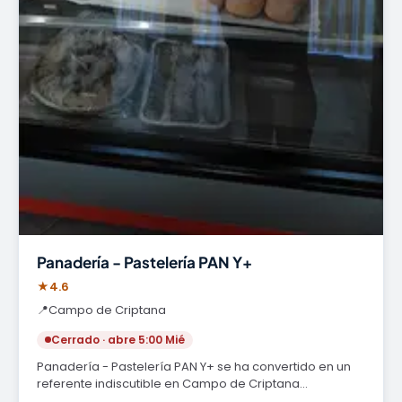
Panadería - Pastelería PAN Y+
★
4.6
📍
Campo de Criptana
Cerrado · abre 5:00 Mié
Panadería - Pastelería PAN Y+ se ha convertido en un
referente indiscutible en Campo de Criptana…