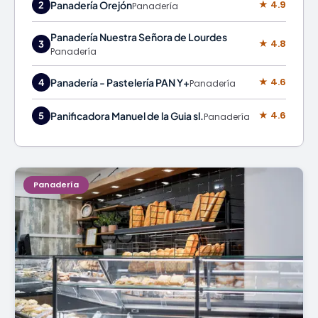
★ 4.9
Panadería Orejón
2
Panadería
Panadería Nuestra Señora de Lourdes
★ 4.8
3
Panadería
★ 4.6
Panadería - Pastelería PAN Y+
4
Panadería
★ 4.6
Panificadora Manuel de la Guia sl.
5
Panadería
Panadería