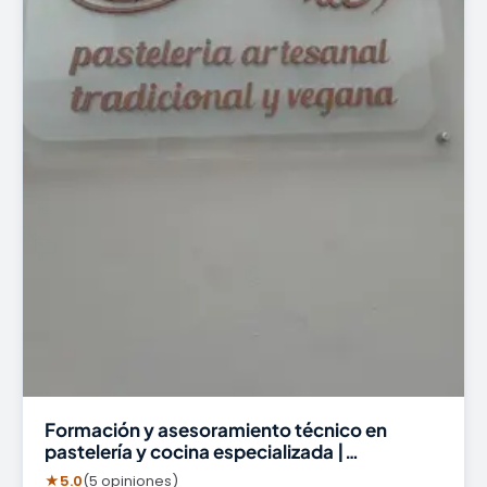
Formación y asesoramiento técnico en
pastelería y cocina especializada |
Dulcemente Pastry
★
5.0
(5 opiniones)