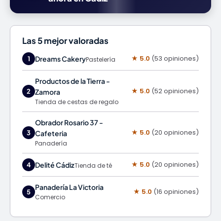
Las 5 mejor valoradas
★ 5.0
(53 opiniones)
Dreams Cakery
1
Pastelería
Productos de la Tierra -
★ 5.0
(52 opiniones)
2
Zamora
Tienda de cestas de regalo
Obrador Rosario 37 -
★ 5.0
(20 opiniones)
3
Cafeteria
Panadería
★ 5.0
(20 opiniones)
Delité Cádiz
4
Tienda de té
Panadería La Victoria
★ 5.0
(16 opiniones)
5
Comercio