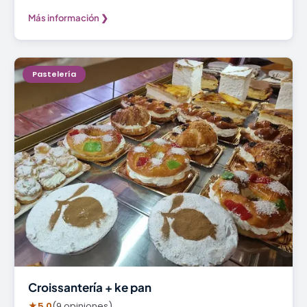
Más información ❯
Pastelería
Croissantería + ke pan
★
5.0
(9 opiniones)