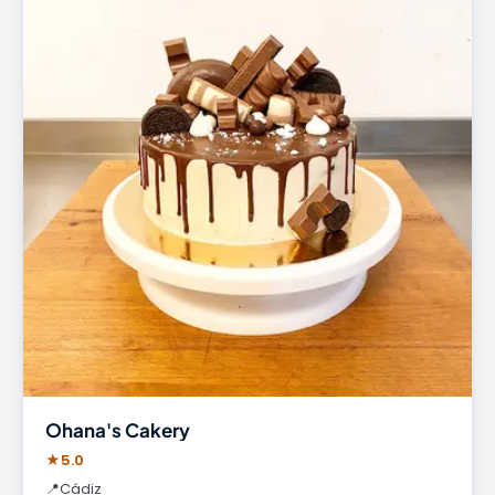
Ohana's Cakery
★
5.0
📍
Cádiz