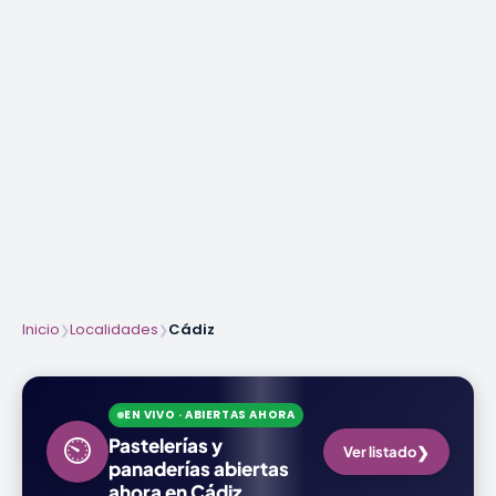
Inicio
Localidades
Cádiz
❯
❯
EN VIVO · ABIERTAS AHORA
⏲
Pastelerías y
❯
Ver listado
panaderías abiertas
ahora en Cádiz