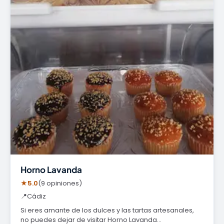
Horno Lavanda
★
5.0
(9 opiniones)
📍
Cádiz
Si eres amante de los dulces y las tartas artesanales,
no puedes dejar de visitar Horno Lavanda…