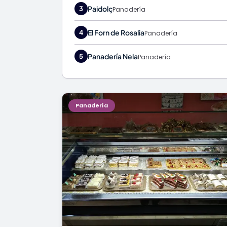
Paidolç
3
Panadería
El Forn de Rosalia
4
Panadería
Panadería Nela
5
Panadería
Panadería