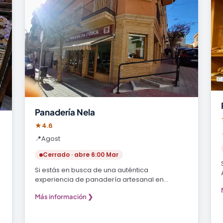
Panadería Nela
★
4.6
📍
Agost
Cerrado · abre 6:00 Mar
Si estás en busca de una auténtica
experiencia de panadería artesanal en
Alicante, no puedes dejar…
Más información ❯