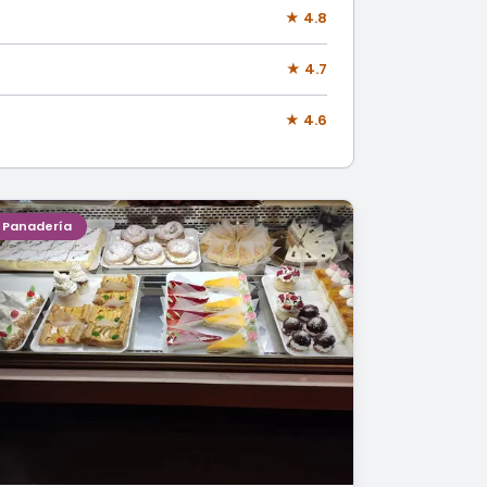
★ 4.8
★ 4.7
★ 4.6
Panadería