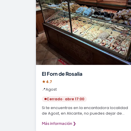
El Forn de Rosalia
★
4.7
📍
Agost
Cerrado · abre 17:00
Si te encuentras en la encantadora localidad
de Agost, en Alicante, no puedes dejar de
visitar El…
Más información ❯