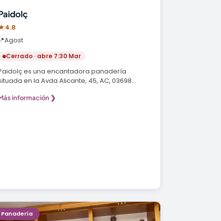
Paidolç
★
4.8
📍
Agost
Cerrado · abre 7:30 Mar
Paidolç es una encantadora panadería
situada en la Avda Alicante, 45, AC, 03698
Agost, Alicante…
Más información ❯
Panadería