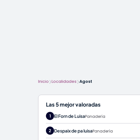
Inicio
Localidades
Agost
❯
❯
Las 5 mejor valoradas
El Forn de Luisa
1
Panadería
Despaix de pa luisa
2
Panadería