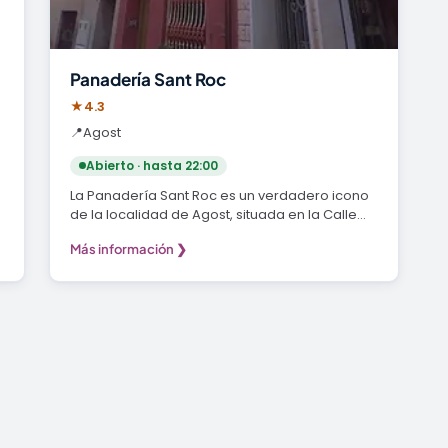
Panadería Sant Roc
★
4.3
📍
Agost
Abierto · hasta 22:00
La Panadería Sant Roc es un verdadero icono
de la localidad de Agost, situada en la Calle
Sant Roc…
Más información ❯