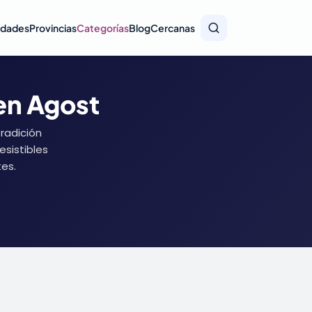
idades
Provincias
Categorías
Blog
Cercanas
en Agost
radición
esistibles
es.