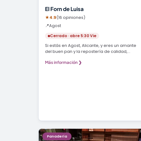
El Forn de Luisa
★
4.9
(16 opiniones)
📍
Agost
Cerrado · abre 5:30 Vie
Si estás en Agost, Alicante, y eres un amante
del buen pan y la repostería de calidad,
entonces El…
Más información ❯
Panadería