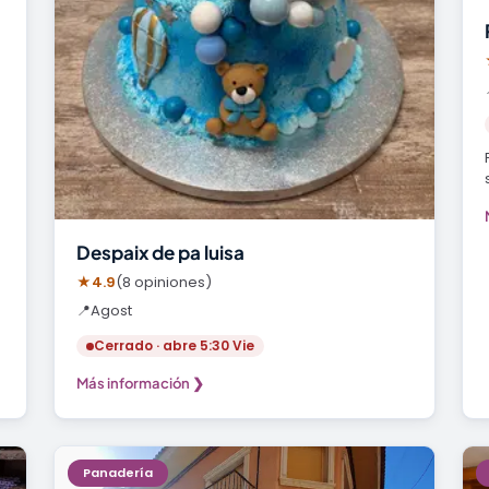
Despaix de pa luisa
★
4.9
(8 opiniones)
📍
Agost
Cerrado · abre 5:30 Vie
Más información ❯
Panadería