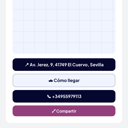
📍 Av. Jerez, 9, 41749 El Cuervo, Sevilla
🚗 Cómo llegar
📞 +34955979113
🔗 Compartir