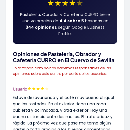
★
★
★
★
★
Pastelería, Obrador y Cafetería CURRO tiene
una valoración de
4.4 sobre 5
basadas en
344 opiniones
según Google Business
Profile.
Opiniones de Pastelería, Obrador y
Cafetería CURRO en El Cuervo de Sevilla
En tartapan.com no nos hacemos responsables de las
opiniones sobre este centro por parte de los usuarios.
★
★
★
★
★
Usuario
Estuve desayunando y el café muy bueno al igual
que las tostadas. En el exterior tiene una zona
cubierta y aclimatada, y otra exterior. Hay una
buena distancia entre las mesas. El trato eficaz y
rápido. La próxima vez que pase me tomo algún
pastel o tarta gracias a los buenos comentarios