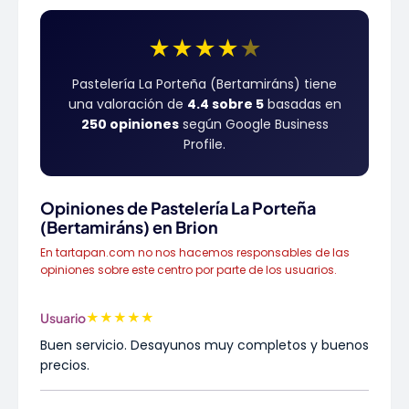
★
★
★
★
★
Pastelería La Porteña (Bertamiráns) tiene
una valoración de
4.4 sobre 5
basadas en
250 opiniones
según Google Business
Profile.
Opiniones de Pastelería La Porteña
(Bertamiráns) en Brion
En tartapan.com no nos hacemos responsables de las
opiniones sobre este centro por parte de los usuarios.
★
★
★
★
★
Usuario
Buen servicio. Desayunos muy completos y buenos
precios.