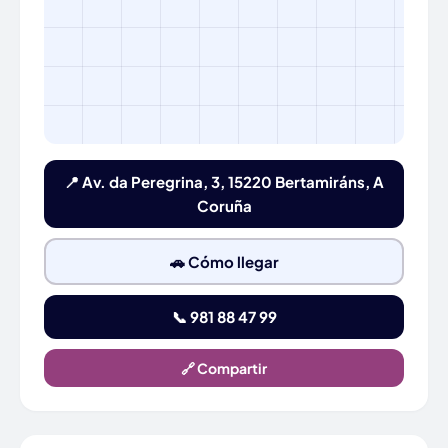
📍 Av. da Peregrina, 3, 15220 Bertamiráns, A
Coruña
🚗 Cómo llegar
📞 981 88 47 99
🔗 Compartir