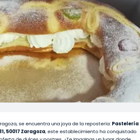
Zaragoza, se encuentra una joya de la repostería:
Pastelería
31, 50017 Zaragoza
, este establecimiento ha conquistado
 oferta de dulces y postres. ¿Te imaginas un lugar donde