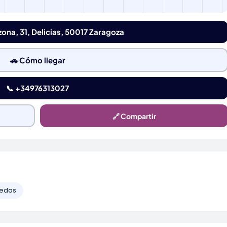
zona, 31, Delicias, 50017 Zaragoza
🚗 Cómo llegar
📞 +34976313027
🔗 Compartir
uedas