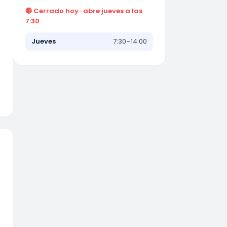
🔴 Cerrado hoy · abre jueves a las
7:30
Jueves
7:30–14:00