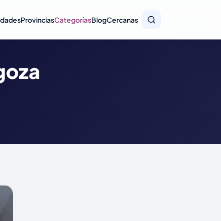
idades
Provincias
Categorías
Blog
Cercanas
agoza