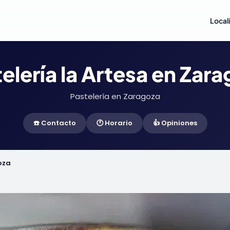
Local
elería la Artesa en Zar
Pastelería en Zaragoza
☎️ Contacto
🕐 Horario
👍 Opiniones
oza