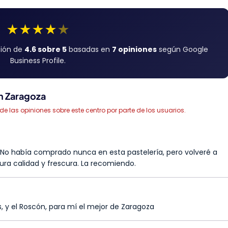
★
★
★
★
★
ción de
4.6 sobre 5
basadas en
7 opiniones
según Google
Business Profile.
en Zaragoza
las opiniones sobre este centro por parte de los usuarios.
. No había comprado nunca en esta pastelería, pero volveré a
gura calidad y frescura. La recomiendo.
s, y el Roscón, para mí el mejor de Zaragoza