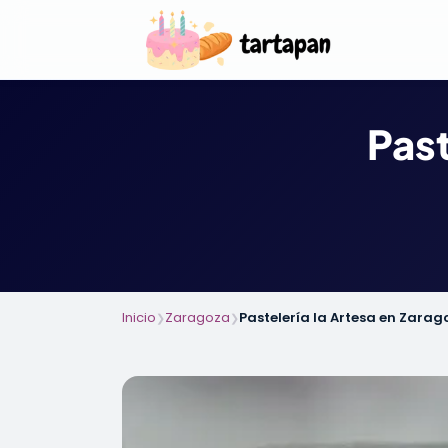
Past
Inicio
Zaragoza
Pastelería la Artesa en Zarag
❯
❯