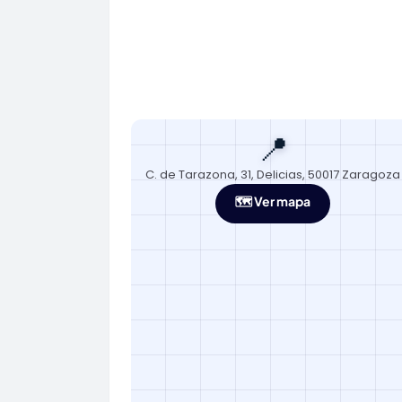
📍
C. de Tarazona, 31, Delicias, 50017 Zaragoza
🗺️ Ver mapa