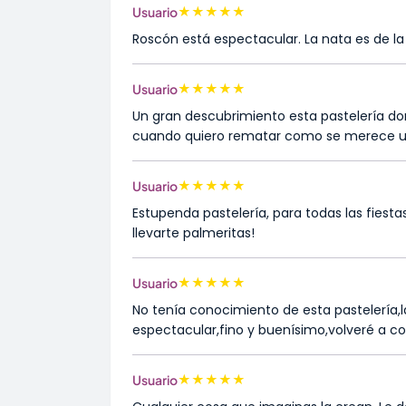
★
★
★
★
★
Usuario
Roscón está espectacular. La nata es de l
★
★
★
★
★
Usuario
Un gran descubrimiento esta pastelería d
cuando quiero rematar como se merece un
★
★
★
★
★
Usuario
Estupenda pastelería, para todas las fiestas
llevarte palmeritas!
★
★
★
★
★
Usuario
No tenía conocimiento de esta pastelería,
espectacular,fino y buenísimo,volveré a c
★
★
★
★
★
Usuario