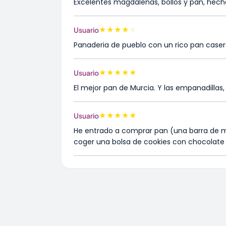
Excelentes magdalenas, bollos y pan, hech
★
★
★
★
★
Usuario
Panaderia de pueblo con un rico pan casero
★
★
★
★
★
Usuario
El mejor pan de Murcia. Y las empanadillas,
★
★
★
★
★
Usuario
He entrado a comprar pan (una barra de m
coger una bolsa de cookies con chocolate 