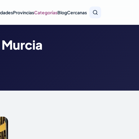
idades
Provincias
Categorías
Blog
Cercanas
n Murcia