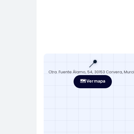
📍
Ctra. Fuente Álamo, 54, 30153 Corvera, Murc
🗺️ Ver mapa