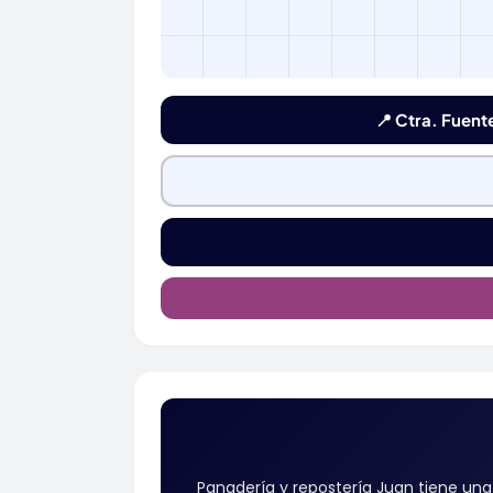
📍 Ctra. Fuent
Panadería y repostería Juan tiene una