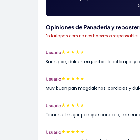
G
Opiniones de Panadería y reposterí
En tartapan.com no nos hacemos responsables de 
★
★
★
★
★
Usuario
Buen pan, dulces exquisitos, local limpio y 
★
★
★
★
★
Usuario
Muy buen pan magdalenas, cordiales y dulc
★
★
★
★
★
Usuario
Tienen el mejor pan que conozco, me enc
★
★
★
★
★
Usuario