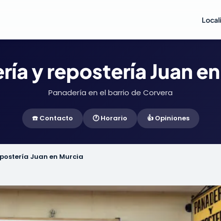
Local
ía y repostería Juan e
Panadería en el barrio de Corvera
☎️ Contacto
🕐 Horario
👍 Opiniones
postería Juan en Murcia