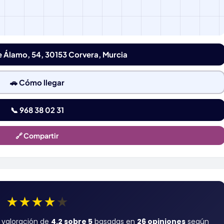
e Álamo, 54, 30153 Corvera, Murcia
🚗 Cómo llegar
📞 968 38 02 31
🔗 Compartir
★
★
★
★
★
 valoración de
4.2 sobre 5
basadas en
26 opiniones
según