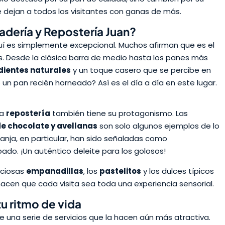
 dejan a todos los visitantes con ganas de más.
adería y Repostería Juan?
í es simplemente excepcional. Muchos afirman que es el
s. Desde la clásica barra de medio hasta los panes más
dientes naturales
y un toque casero que se percibe en
n pan recién horneado? Así es el día a día en este lugar.
La
repostería
también tiene su protagonismo. Las
de chocolate y avellanas
son solo algunos ejemplos de lo
anja, en particular, han sido señaladas como
ado. ¡Un auténtico deleite para los golosos!
iciosas
empanadillas
, los
pastelitos
y los dulces típicos
 hacen que cada visita sea toda una experiencia sensorial.
tu ritmo de vida
e una serie de servicios que la hacen aún más atractiva.