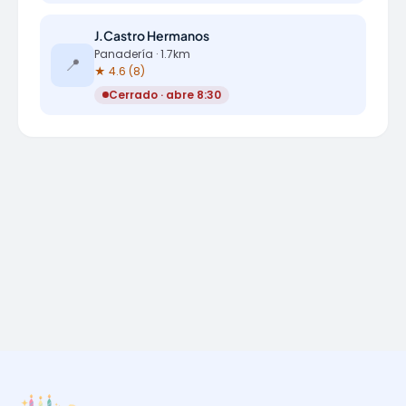
J.Castro Hermanos
Panadería · 1.7km
📍
★ 4.6 (8)
Cerrado · abre 8:30