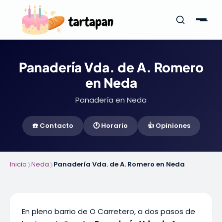
Panadería Vda. de A. Romero
en Neda
Panadería en Neda
☎️ Contacto
🕐 Horario
👍 Opiniones
Inicio
Neda
Panadería Vda. de A. Romero en Neda
❯
❯
En pleno barrio de O Carretero, a dos pasos de