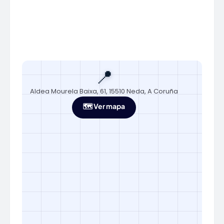
📍
Aldea Mourela Baixa, 61, 15510 Neda, A Coruña
🗺️ Ver mapa