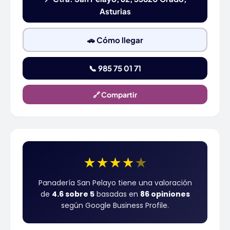
Asturias
🚗 Cómo llegar
📞 985 75 01 71
🔗 Compartir
★
★
★
★
★
Panadería San Pelayo tiene una valoración
de
4.6 sobre 5
basadas en
86 opiniones
según Google Business Profile.