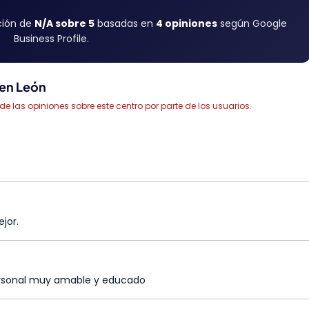
ción de
N/A sobre 5
basadas en
4 opiniones
según Google
Business Profile.
 en León
las opiniones sobre este centro por parte de los usuarios.
jor.
personal muy amable y educado