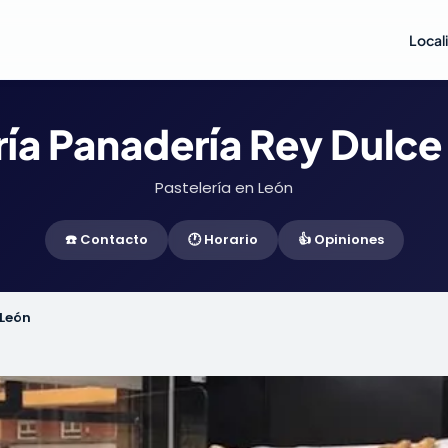
Local
ría Panadería Rey Dulce
Pastelería en León
☎️ Contacto
🕐 Horario
👍 Opiniones
 León