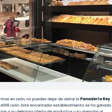
tras en León, no puedes dejar de visitar la
Panadería Rey
7, 24006 León. Este encantador establecimiento se ha ganado
cias a su deliciosa oferta de productos y su atención al