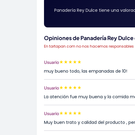
Panadería Rey Dulce tiene una valora
Opiniones de Panadería Rey Dulce
En tartapan.com no nos hacemos responsables de 
★
★
★
★
★
Usuario
muy bueno todo, las empanadas de 10!
★
★
★
★
★
Usuario
La atención fue muy buena y la comida me
★
★
★
★
★
Usuario
Muy buen trato y calidad del producto , 