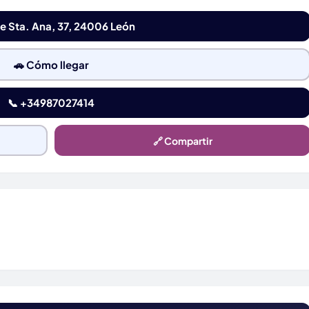
le Sta. Ana, 37, 24006 León
🚗 Cómo llegar
📞 +34987027414
🔗 Compartir