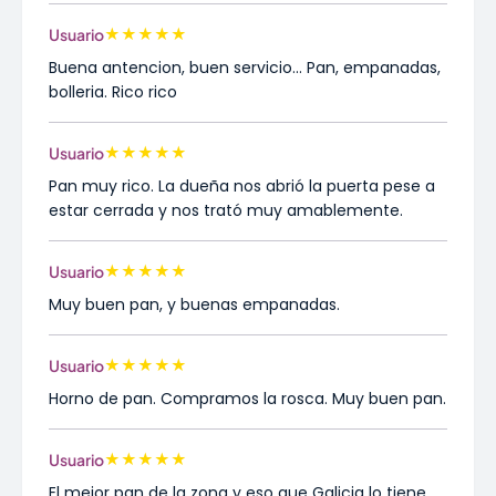
★
★
★
★
★
Usuario
Buena antencion, buen servicio... Pan, empanadas,
bolleria. Rico rico
★
★
★
★
★
Usuario
Pan muy rico. La dueña nos abrió la puerta pese a
estar cerrada y nos trató muy amablemente.
★
★
★
★
★
Usuario
Muy buen pan, y buenas empanadas.
★
★
★
★
★
Usuario
Horno de pan. Compramos la rosca. Muy buen pan.
★
★
★
★
★
Usuario
El mejor pan de la zona y eso que Galicia lo tiene