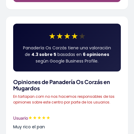
★
★
★
★
★
Panadería Os Corzás tiene una valoración
de
4.3 sobre 5
basadas en
6 opiniones
según Google Business Profile.
Opiniones de Panadería Os Corzás en
Mugardos
En tartapan.com no nos hacemos responsables de las
opiniones sobre este centro por parte de los usuarios.
★
★
★
★
★
Usuario
Muy rico el pan