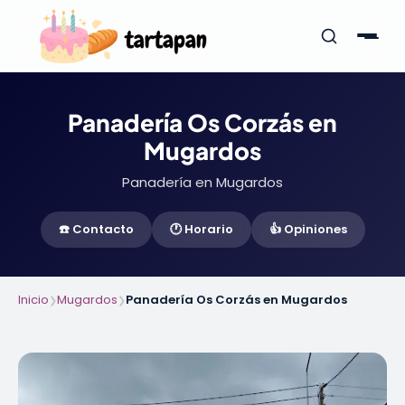
Panadería Os Corzás en
Mugardos
Panadería en Mugardos
☎️ Contacto
🕐 Horario
👍 Opiniones
Inicio
Mugardos
Panadería Os Corzás en Mugardos
❯
❯