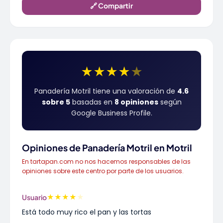
🔗 Compartir
★
★
★
★
★
Panadería Motril tiene una valoración de
4.6
sobre 5
basadas en
8 opiniones
según
Google Business Profile.
Opiniones de Panadería Motril en Motril
En tartapan.com no nos hacemos responsables de las
opiniones sobre este centro por parte de los usuarios.
★
★
★
★
★
Usuario
Está todo muy rico el pan y las tortas