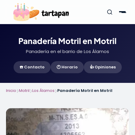
Panadería Motril en Motril
Panadería en el barrio de Los Álamos
☎️ Contacto
🕐 Horario
👍 Opiniones
Inicio
Motril
Los Álamos
Panadería Motril en Motril
❯
❯
❯