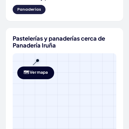
Panaderías
Pastelerías y panaderías cerca de
Panadería Iruña
📍
🗺️ Ver mapa