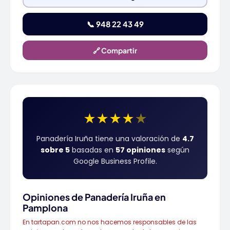
📞 948 22 43 49
🔗 Compartir
★
★
★
★
★
Panadería Iruña tiene una valoración de
4.7
sobre 5
basadas en
57 opiniones
según
Google Business Profile.
Opiniones de Panadería Iruña en
Pamplona
En tartapan.com no nos hacemos responsables de las