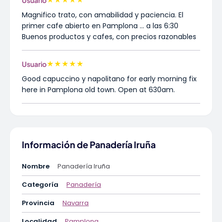
★
★
★
★
★
Usuario
Magnifico trato, con amabilidad y paciencia. El
primer cafe abierto en Pamplona … a las 6:30
Buenos productos y cafes, con precios razonables
★
★
★
★
★
Usuario
Good capuccino y napolitano for early morning fix
here in Pamplona old town. Open at 630am.
Información de Panadería Iruña
Nombre
Panadería Iruña
Categoría
Panadería
Provincia
Navarra
Localidad
Pamplona