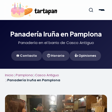
Panadería Iruña en Pamplona
Panadería en el barrio de Casco Antiguo
☎️ Contacto
🕐 Horario
👍 Opiniones
Inicio
Pamplona
Casco Antiguo
❯
❯
Panadería Iruña en Pamplona
❯