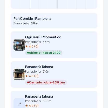
Pan Comido | Pamplona
Panadería · 58m
Ogi Berri El Momentico
Panadería · 65m
★ 4.0 (0)
Abierto · hasta 21:00
Panadería Tahona
Panadería · 210m
★ 4.6 (0)
Cerrado · abre 6:30 Lun
Panaderia Tahona
Panadería · 600m
📍
★ 4.0 (8)