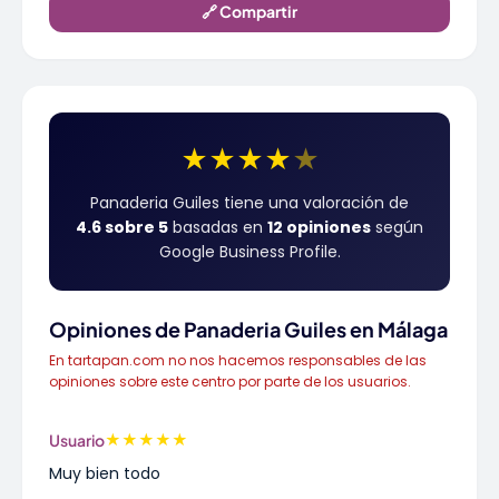
🔗 Compartir
★
★
★
★
★
Panaderia Guiles tiene una valoración de
4.6 sobre 5
basadas en
12 opiniones
según
Google Business Profile.
Opiniones de Panaderia Guiles en Málaga
En tartapan.com no nos hacemos responsables de las
opiniones sobre este centro por parte de los usuarios.
★
★
★
★
★
Usuario
Muy bien todo