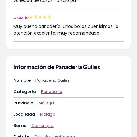
variedad de cosas no solo pan.
★
★
★
★
★
Usuario
Muy buena panadería, unos bollos buenísimos, la
atención excelente, muy recomendado.
Información de Panaderia Guiles
Nombre
Panaderia Guiles
Categoría
Panadería
Provincia
Málaga
Localidad
Málaga
Barrio
Carranque
Distrito
Cruz de Humilladero