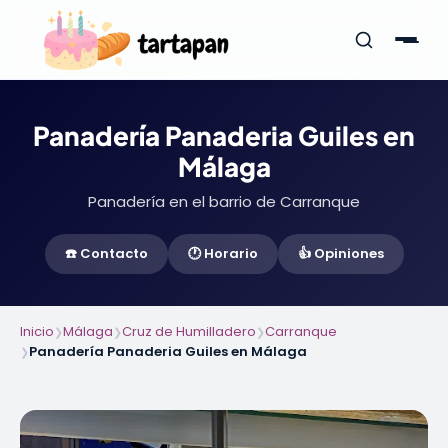
Panadería Panaderia Guiles en
Málaga
Panadería en el barrio de Carranque
☎️ Contacto
🕐 Horario
👍 Opiniones
Inicio
Málaga
Cruz de Humilladero
Carranque
❯
❯
❯
Panadería Panaderia Guiles en Málaga
❯