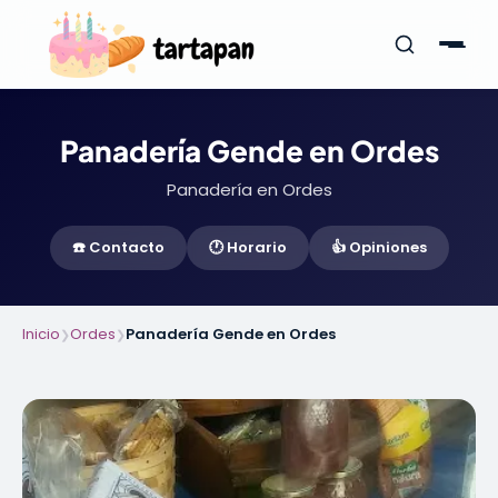
Panadería Gende en Ordes
Panadería en Ordes
☎️ Contacto
🕐 Horario
👍 Opiniones
Inicio
Ordes
Panadería Gende en Ordes
❯
❯