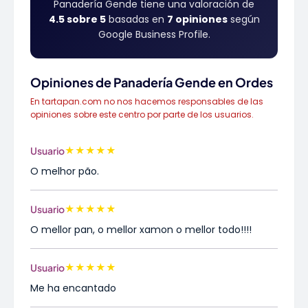
Panadería Gende tiene una valoración de
4.5 sobre 5
basadas en
7 opiniones
según
Google Business Profile.
Opiniones de Panadería Gende en Ordes
En tartapan.com no nos hacemos responsables de las
opiniones sobre este centro por parte de los usuarios.
★
★
★
★
★
Usuario
O melhor pão.
★
★
★
★
★
Usuario
O mellor pan, o mellor xamon o mellor todo!!!!
★
★
★
★
★
Usuario
Me ha encantado