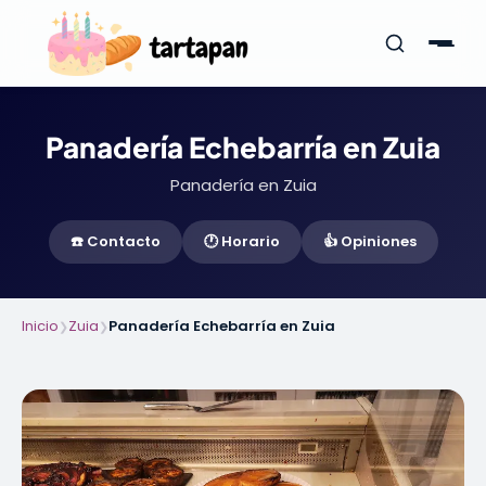
Panadería Echebarría en Zuia
Panadería en Zuia
☎️ Contacto
🕐 Horario
👍 Opiniones
Inicio
Zuia
Panadería Echebarría en Zuia
❯
❯