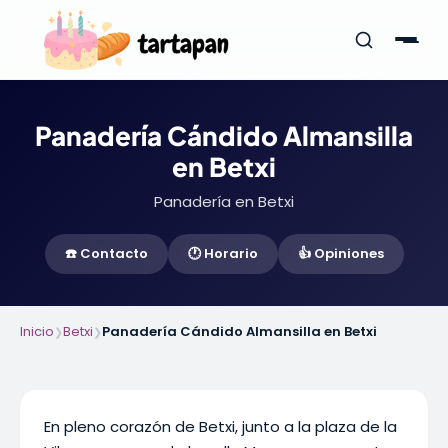
Panadería Cándido Almansilla
en Betxi
Panadería en Betxi
☎️ Contacto
🕐 Horario
👍 Opiniones
Inicio
Betxi
Panadería Cándido Almansilla en Betxi
❯
❯
En pleno corazón de Betxi, junto a la plaza de la