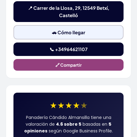
📍 Carrer de la Llosa, 29, 12549 Betxí,
Castelló
🚗 Cómo llegar
📞 +34964621107
🔗 Compartir
★
★
★
★
★
Panadería Cándido Almansilla tiene una
valoración de
4.6 sobre 5
basadas en
5
opiniones
según Google Business Profile.