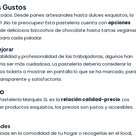
s Gustos
 todos. Desde panes artesanales hasta dulces exquisitos, la
o? ¡No te preocupes! Esta pastelería cuenta con
opciones
de deliciosos bizcochos de chocolate hasta tartas vegana
 para cada paladar.
ejorar
bilidad y profesionalidad de las trabajadoras, algunos han
ría ser más cuidadosa. La pastelería debería considerar la
 tickets o mostrar en pantalla lo que se ha marcado, par
ansparente y satisfactoria.
io
astelería Marquès SL es la
relación calidad-precio
. Los
 productos exquisitos, los precios son justos y accesibles.
ades
licias en la comodidad de tu hogar o recogerlas en el local,