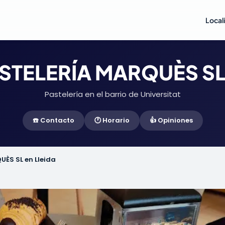
Local
STELERÍA MARQUÈS SL 
Pastelería en el barrio de Universitat
☎️ Contacto
🕐 Horario
👍 Opiniones
UÈS SL en Lleida