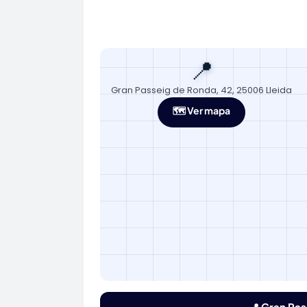
📍
Gran Passeig de Ronda, 42, 25006 Lleida
🗺️ Ver mapa
📍 Gran Pas