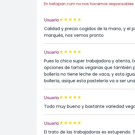
En tartapan.com no nos hacemos responsables de 
★
★
★
★
★
Usuario
Calidad y precio cogidos de la mano, y el 
marqués, nos vemos pronto
★
★
★
★
★
Usuario
Pues la chica super trabajadora y atenta, 
opciones de tartas veganas que también 
bollería no tiene leche de vaca, y esta i
bollería, asique esta pastelería va a ser u
★
★
★
★
★
Usuario
Todo muy bueno y bastante variedad veg
★
★
★
★
★
Usuario
El trato de las trabajadoras es estupendo.