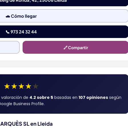
🚗 Cómo llegar
📞 973 24 32 44
🔗 Compartir
★
★
★
★
★
 valoración de
4.2 sobre 5
basadas en
107 opiniones
según
oogle Business Profile.
ARQUÈS SL en Lleida