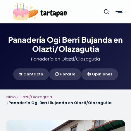
Panadería Ogi Berri Bujanda en
Olazti/Olazagutia
Panadería en Olazti/Olazagutia
☎️ Contacto
🕐 Horario
👍 Opiniones
Inicio
Olazti/Olazagutia
❯
Panadería Ogi Berri Bujanda en Olazti/Olazagutia
❯