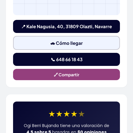
📍 Kale Nagusia, 40, 31809 Olazti, Navarre
🚗 Cómo llegar
📞 648 66 18 43
🔗 Compartir
★
★
★
★
★
Ogi Berri Bujanda tiene una valoración de
4.5 sobre 5
basadas en
60 opiniones