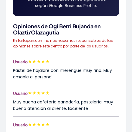
según Google Business Profile.
Opiniones de Ogi Berri Bujanda en
Olazti/Olazagutia
En tartapan.com no nos hacemos responsables de las
opiniones sobre este centro por parte de los usuarios.
★
★
★
★
★
Usuario
Pastel de hojaldre con merengue muy fino. Muy
amable el personal
★
★
★
★
★
Usuario
Muy buena cafetería panadería, pastelería, muy
buena atención al cliente. Excelente
★
★
★
★
★
Usuario