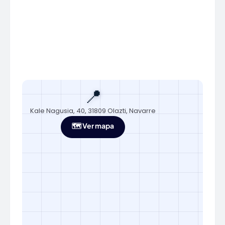
📍
Kale Nagusia, 40, 31809 Olazti, Navarre
🗺️ Ver mapa