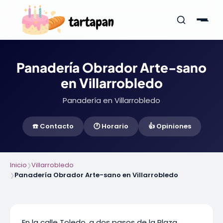
Panadería Obrador Arte-sano
en Villarrobledo
Panadería en Villarrobledo
☎️ Contacto
🕐 Horario
👍 Opiniones
Inicio
Villarrobledo
❯
Panadería Obrador Arte-sano en Villarrobledo
❯
En la calle Toledo, a dos pasos de la Plaza