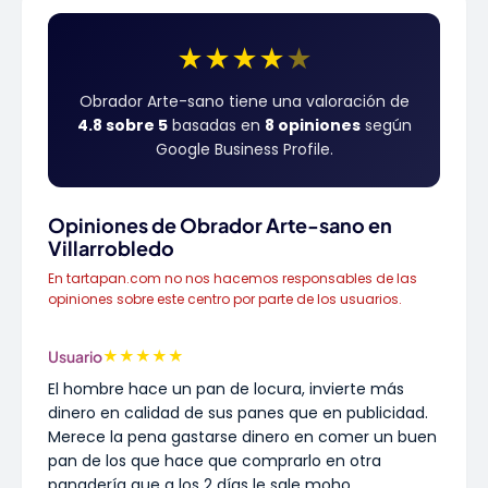
★
★
★
★
★
Obrador Arte-sano tiene una valoración de
4.8 sobre 5
basadas en
8 opiniones
según
Google Business Profile.
Opiniones de Obrador Arte-sano en
Villarrobledo
En tartapan.com no nos hacemos responsables de las
opiniones sobre este centro por parte de los usuarios.
★
★
★
★
★
Usuario
El hombre hace un pan de locura, invierte más
dinero en calidad de sus panes que en publicidad.
Merece la pena gastarse dinero en comer un buen
pan de los que hace que comprarlo en otra
panadería que a los 2 días le sale moho.