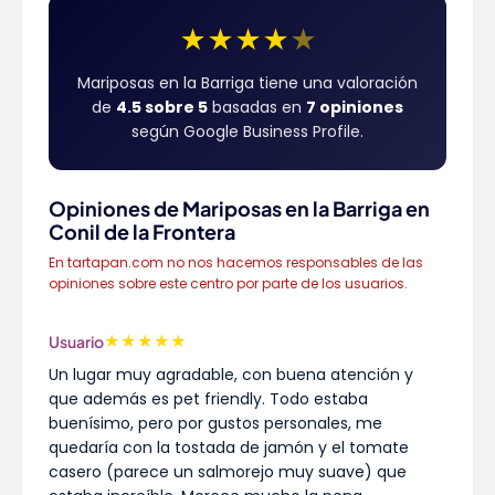
★
★
★
★
★
Mariposas en la Barriga tiene una valoración
de
4.5 sobre 5
basadas en
7 opiniones
según Google Business Profile.
Opiniones de Mariposas en la Barriga en
Conil de la Frontera
En tartapan.com no nos hacemos responsables de las
opiniones sobre este centro por parte de los usuarios.
★
★
★
★
★
Usuario
Un lugar muy agradable, con buena atención y
que además es pet friendly. Todo estaba
buenísimo, pero por gustos personales, me
quedaría con la tostada de jamón y el tomate
casero (parece un salmorejo muy suave) que