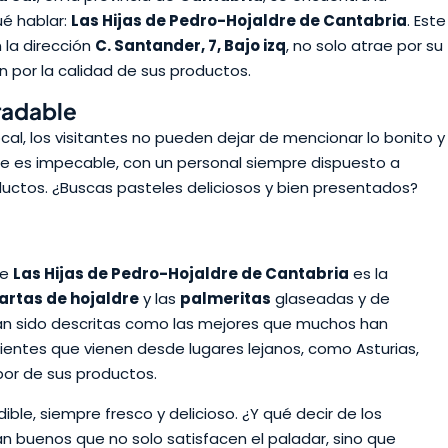
é hablar:
Las Hijas de Pedro-Hojaldre de Cantabria
. Este
 la dirección
C. Santander, 7, Bajo izq
, no solo atrae por su
n por la calidad de sus productos.
radable
al, los visitantes no pueden dejar de mencionar lo bonito y
te es impecable, con un personal siempre dispuesto a
uctos. ¿Buscas pasteles deliciosos y bien presentados?
de
Las Hijas de Pedro-Hojaldre de Cantabria
es la
artas de hojaldre
y las
palmeritas
glaseadas y de
n sido descritas como las mejores que muchos han
ientes que vienen desde lugares lejanos, como Asturias,
or de sus productos.
ible, siempre fresco y delicioso. ¿Y qué decir de los
an buenos que no solo satisfacen el paladar, sino que