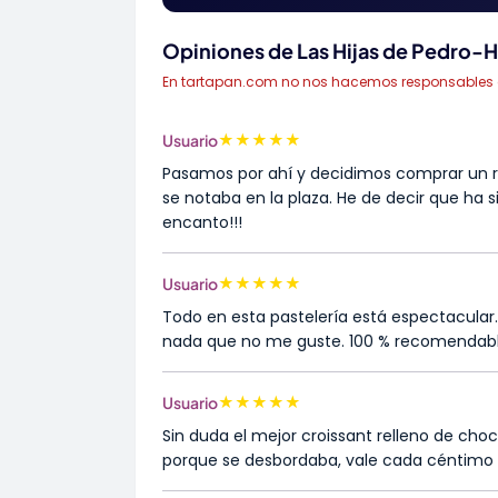
Opiniones de Las Hijas de Pedro-H
En tartapan.com no nos hacemos responsables de 
★
★
★
★
★
Usuario
Pasamos por ahí y decidimos comprar un ro
se notaba en la plaza. He de decir que ha 
encanto!!!
★
★
★
★
★
Usuario
Todo en esta pastelería está espectacular. L
nada que no me guste. 100 % recomendable. 
★
★
★
★
★
Usuario
Sin duda el mejor croissant relleno de 
porque se desbordaba, vale cada céntimo