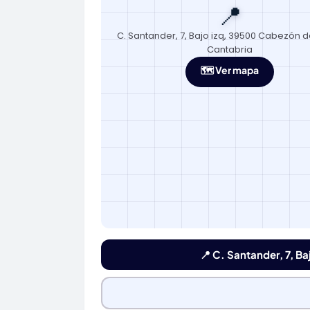
📍
C. Santander, 7, Bajo izq, 39500 Cabezón de
Cantabria
🗺️ Ver mapa
📍 C. Santander, 7, B