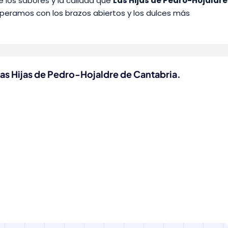
e los sabores y la calidad que
Las Hijas de Pedro-Hojaldre
speramos con los brazos abiertos y los dulces más
as Hijas de Pedro-Hojaldre de Cantabria.