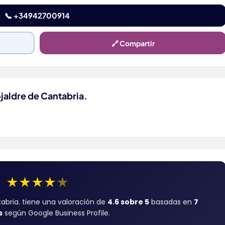
📞 +34942700914
🔗 Compartir
jaldre de Cantabria.
★
★
★
★
★
tabria. tiene una valoración de
4.6 sobre 5
basadas en
7
s
según Google Business Profile.