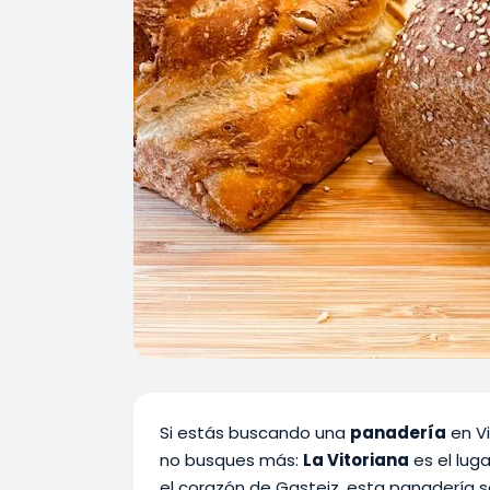
Si estás buscando una
panadería
en Vi
no busques más:
La Vitoriana
es el luga
el corazón de Gasteiz, esta panadería s