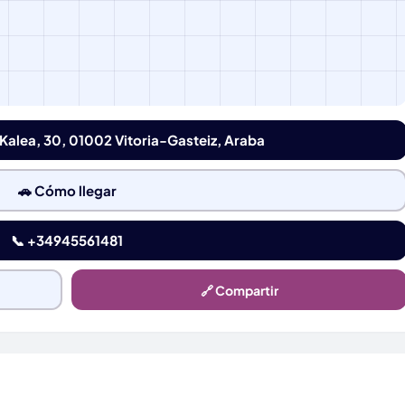
 Kalea, 30, 01002 Vitoria-Gasteiz, Araba
🚗 Cómo llegar
📞 +34945561481
🔗 Compartir