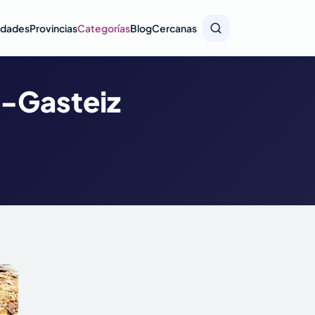
idades
Provincias
Categorías
Blog
Cercanas
a-Gasteiz