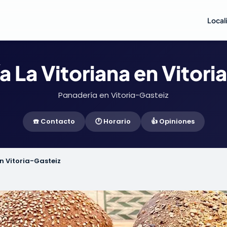
Local
a La Vitoriana en Vitori
Panadería en Vitoria-Gasteiz
☎️ Contacto
🕐 Horario
👍 Opiniones
n Vitoria-Gasteiz