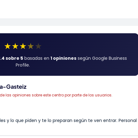
★
★
★
★
★
.4 sobre 5
basadas en
1 opiniones
según Google Business
Profile.
ia-Gasteiz
las opiniones sobre este centro por parte de los usuarios.
es y lo que piden y te lo preparan según te ven entrar. Personal