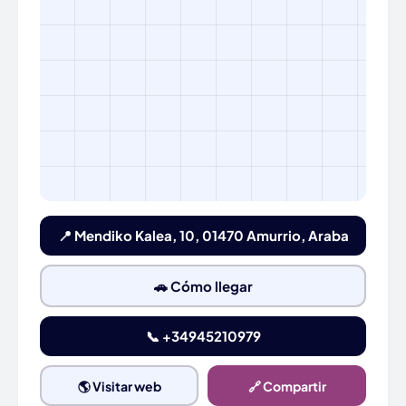
📍 Mendiko Kalea, 10, 01470 Amurrio, Araba
🚗 Cómo llegar
📞 +34945210979
🌎 Visitar web
🔗 Compartir