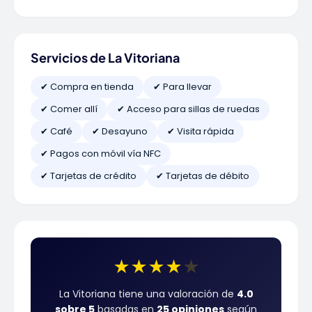
Servicios de La Vitoriana
✔ Compra en tienda
✔ Para llevar
✔ Comer allí
✔ Acceso para sillas de ruedas
✔ Café
✔ Desayuno
✔ Visita rápida
✔ Pagos con móvil vía NFC
✔ Tarjetas de crédito
✔ Tarjetas de débito
★
★
★
★
★
La Vitoriana tiene una valoración de
4.0
sobre 5
basadas en
25 opiniones
según