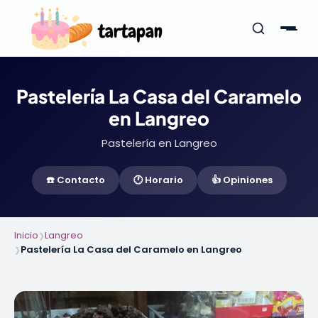
Pastelería La Casa del Caramelo
en Langreo
Pastelería en Langreo
☎️ Contacto
🕐 Horario
👍 Opiniones
Inicio
Langreo
❯
Pastelería La Casa del Caramelo en Langreo
❯