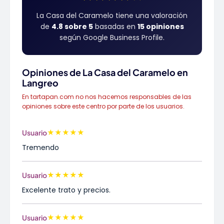
La Casa del Caramelo tiene una valoración
de
4.8 sobre 5
basadas en
15 opiniones
según Google Business Profile.
Opiniones de La Casa del Caramelo en
Langreo
En tartapan.com no nos hacemos responsables de las
opiniones sobre este centro por parte de los usuarios.
★
★
★
★
★
Usuario
Tremendo
★
★
★
★
★
Usuario
Excelente trato y precios.
★
★
★
★
★
Usuario