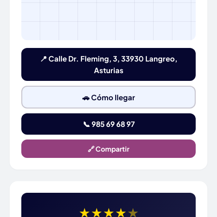
📍 Calle Dr. Fleming, 3, 33930 Langreo,
Asturias
🚗 Cómo llegar
📞 985 69 68 97
🔗 Compartir
★
★
★
★
★