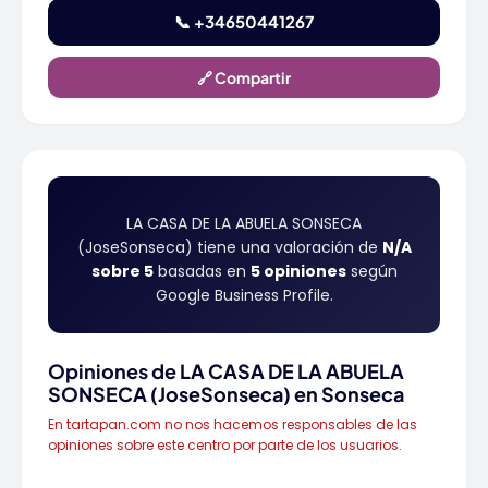
📞 +34650441267
🔗 Compartir
LA CASA DE LA ABUELA SONSECA
(JoseSonseca) tiene una valoración de
N/A
sobre 5
basadas en
5 opiniones
según
Google Business Profile.
Opiniones de LA CASA DE LA ABUELA
SONSECA (JoseSonseca) en Sonseca
En tartapan.com no nos hacemos responsables de las
opiniones sobre este centro por parte de los usuarios.