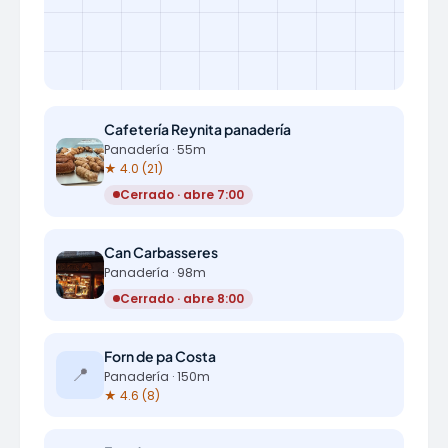
Cafetería Reynita panadería
Panadería · 55m
★ 4.0 (21)
Cerrado · abre 7:00
Can Carbasseres
Panadería · 98m
Cerrado · abre 8:00
Forn de pa Costa
📍
Panadería · 150m
★ 4.6 (8)