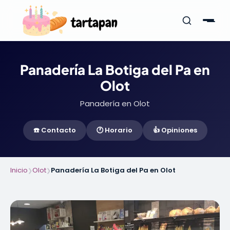
Panadería La Botiga del Pa en
Olot
Panadería en Olot
☎️ Contacto
🕐 Horario
👍 Opiniones
Inicio
Olot
Panadería La Botiga del Pa en Olot
❯
❯