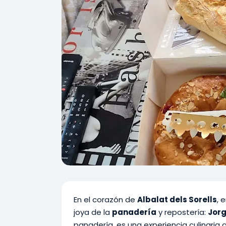
En el corazón de
Albalat dels Sorells
, 
joya de la
panadería
y repostería:
Jorg
panadería, es una experiencia culinaria 