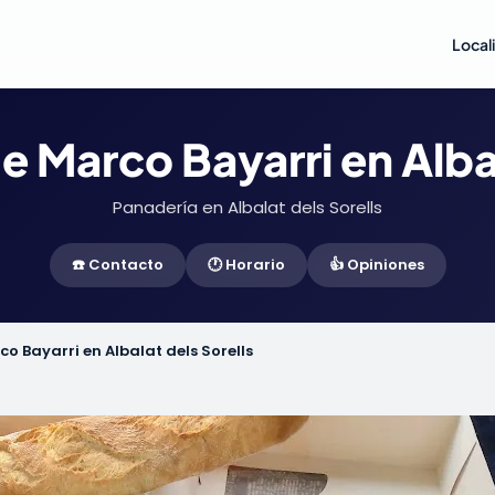
Local
e Marco Bayarri en Albal
Panadería en Albalat dels Sorells
☎️ Contacto
🕐 Horario
👍 Opiniones
o Bayarri en Albalat dels Sorells