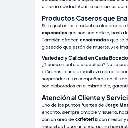
altísima calidad. Aquí te contamos por q
Productos Caseros que En
Si te gustan los productos elaborados d
especiales
que son una delicia, hasta l
También ofrecen
ensaimadas
que te d
glaseado que están de muerte. ¿Te ima
Variedad y Calidad en Cada Bocado
¿Tienes un antojo específico? No te pre
atún, hasta una exquisiteza como la co
sorprender a tus compañeros en el traba
son elaborados en el mismo día, garanti
Atención al Cliente y Servic
Uno de los puntos fuertes de
Jorge Mar
encanto, siempre amable y risueña, hac
con un área de
cafetería
con mesas y si
necesitas hacer un encargo, no hay pro