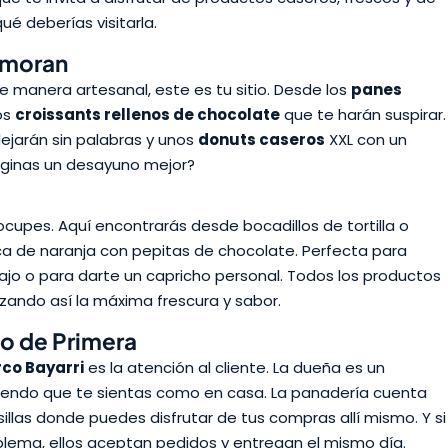
ué deberías visitarla.
amoran
e manera artesanal, este es tu sitio. Desde los
panes
os
croissants rellenos de chocolate
que te harán suspirar.
ejarán sin palabras y unos
donuts caseros
XXL con un
ginas un desayuno mejor?
ocupes. Aquí encontrarás desde bocadillos de tortilla o
ca de naranja con pepitas de chocolate. Perfecta para
jo o para darte un capricho personal. Todos los productos
zando así la máxima frescura y sabor.
io de Primera
co Bayarri
es la atención al cliente. La dueña es un
iendo que te sientas como en casa. La panadería cuenta
llas donde puedes disfrutar de tus compras allí mismo. Y si
blema, ellos aceptan pedidos y entregan el mismo día.