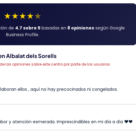
★
★
★
★
★
ción de
4.7 sobre 5
basadas en
8 opiniones
según Google
Business Profile.
n Albalat dels Sorells
las opiniones sobre este centro por parte de los usuarios.
laboran ellos , aquí no hay precocinados ni congelados.
abor y atención esmerada. Imprescindibles en mi día a día ❤️❤️