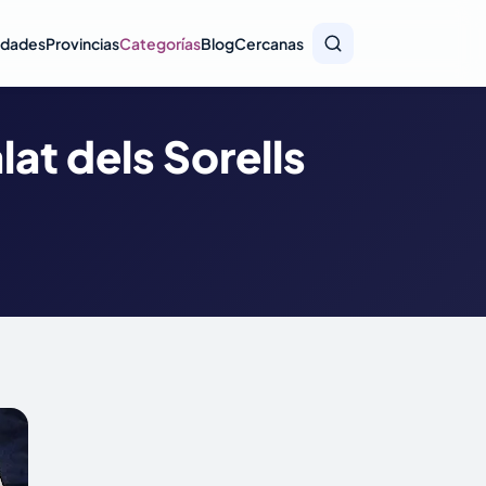
idades
Provincias
Categorías
Blog
Cercanas
at dels Sorells