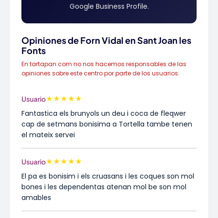
Google Business Profile.
Opiniones de Forn Vidal en Sant Joan les
Fonts
En tartapan.com no nos hacemos responsables de las
opiniones sobre este centro por parte de los usuarios.
★
★
★
★
★
Usuario
Fantastica els brunyols un deu i coca de fleqwer
cap de setmans bonisima a Tortella tambe tenen
el mateix servei
★
★
★
★
★
Usuario
El pa es bonisim i els cruasans i les coques son mol
bones i les dependentas atenan mol be son mol
amables