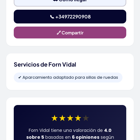
📞 +34972290908
🔗 Compartir
Servicios de Forn Vidal
✔ Aparcamiento adaptado para sillas de ruedas
★
★
★
★
★
Forn Vidal tiene una valoración de
4.0
sobre 5
basadas en
6 opiniones
según