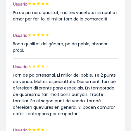
★
★
★
★
★
Usuario
Pa de primera qualitat, moltes varietats i simpatia i
amor per fer-lo, el millor forn de la comarca!!!
★
★
★
★
★
Usuario
Bona qualitat del gènere, pa de poble, obrador
propi.
★
★
★
★
★
Usuario
Forn de pa artesanal. El millor del poble. Te 2 punts
de venda. Moltes especialitats. Diariament, també
ofereixen diferents pans especials. En temporada
de quaresma fan molt bons bunyols. Tracte
familiar. En el segon punt de venda, també
ofereixen queviures en general. Si poden comprar
cafés i entrepans per emportar.
★
★
★
★
★
Usuario