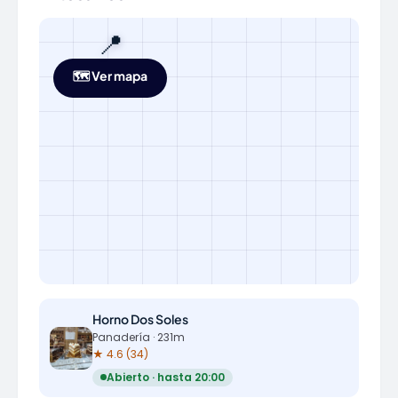
📍
🗺️ Ver mapa
Horno Dos Soles
Panadería · 231m
★ 4.6 (34)
Abierto · hasta 20:00