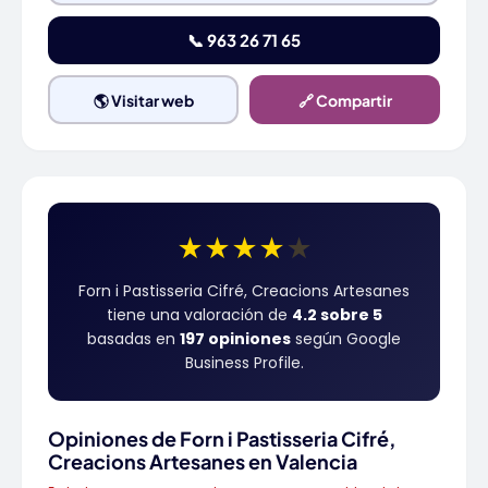
📞 963 26 71 65
🌎 Visitar web
🔗 Compartir
★
★
★
★
★
Forn i Pastisseria Cifré, Creacions Artesanes
tiene una valoración de
4.2 sobre 5
basadas en
197 opiniones
según Google
Business Profile.
Opiniones de Forn i Pastisseria Cifré,
Creacions Artesanes en Valencia