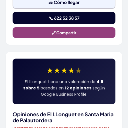
🚗 Cómo llegar
📞 622 52 38 57
🔗 Compartir
★
★
★
★
★
El LLonguet tiene una valoración de
4.9
sobre 5
basadas en
12 opiniones
según
Google Business Profile.
Opiniones de El LLonguet en Santa Maria
de Palautordera