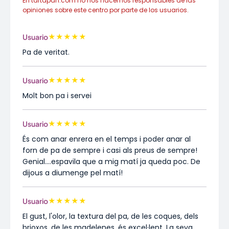
En tartapan.com no nos hacemos responsables de las
opiniones sobre este centro por parte de los usuarios.
★
★
★
★
★
Usuario
Pa de veritat.
★
★
★
★
★
Usuario
Molt bon pa i servei
★
★
★
★
★
Usuario
És com anar enrera en el temps i poder anar al
forn de pa de sempre i casi als preus de sempre!
Genial....espavila que a mig matí ja queda poc. De
dijous a diumenge pel matí!
★
★
★
★
★
Usuario
El gust, l'olor, la textura del pa, de les coques, dels
brioxos, de les madelenes, és excel·lent. La seva