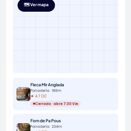
🗺️ Ver mapa
Fleca Mir Anglada
Panadería · 186m
★ 4.7 (0)
Cerrado · abre 7:30 Vie
Forn de Pa Pous
Panadería · 234m