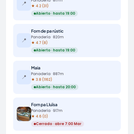
Panadería · 817m
📍
★ 4.2 (31)
Abierto · hasta 19:00
Forn de pa rústic
Panadería · 820m
📍
★ 4.7 (8)
Abierto · hasta 19:00
Maia
Panadería · 887m
📍
★ 3.8 (1162)
Abierto · hasta 20:00
Forn pa Lluïsa
Panadería · 917m
★ 4.6 (0)
Cerrado · abre 7:00 Mar