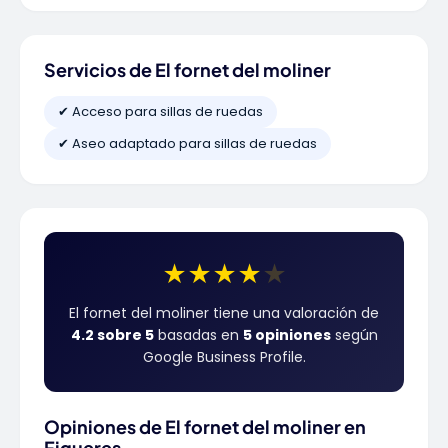
Servicios de El fornet del moliner
✔ Acceso para sillas de ruedas
✔ Aseo adaptado para sillas de ruedas
★
★
★
★
★
El fornet del moliner tiene una valoración de
4.2 sobre 5
basadas en
5 opiniones
según
Google Business Profile.
Opiniones de El fornet del moliner en
Figueres