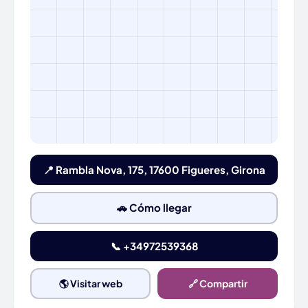
📍 Rambla Nova, 175, 17600 Figueres, Girona
🚗 Cómo llegar
📞 +34972539368
🌎 Visitar web
🔗 Compartir