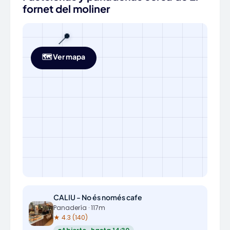
fornet del moliner
📍
🗺️ Ver mapa
CALIU - No és només cafe
Panadería · 117m
★ 4.3 (140)