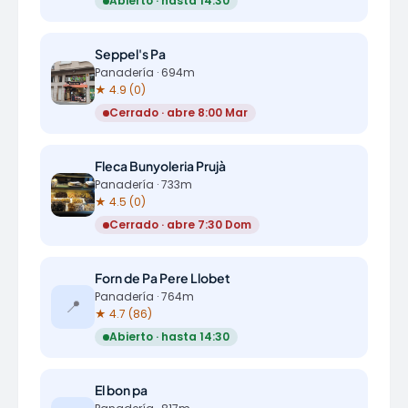
Abierto · hasta 14:30
Seppel's Pa
Panadería · 694m
★ 4.9 (0)
Cerrado · abre 8:00 Mar
Fleca Bunyoleria Prujà
Panadería · 733m
★ 4.5 (0)
Cerrado · abre 7:30 Dom
Forn de Pa Pere Llobet
Panadería · 764m
📍
★ 4.7 (86)
Abierto · hasta 14:30
El bon pa