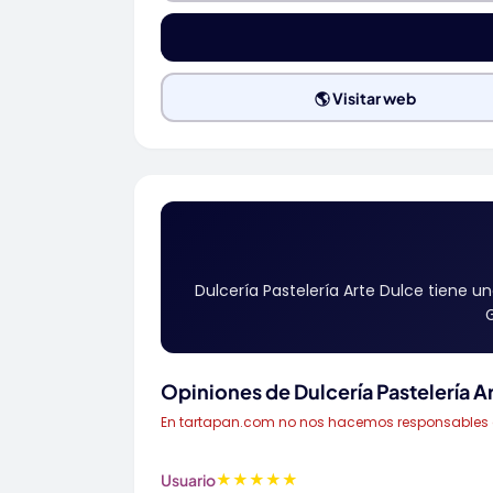
🌎 Visitar web
Dulcería Pastelería Arte Dulce tiene u
G
Opiniones de Dulcería Pastelería A
En tartapan.com no nos hacemos responsables de 
★
★
★
★
★
Usuario