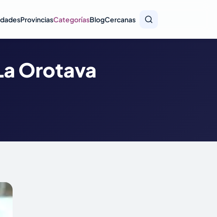
idades
Provincias
Categorías
Blog
Cercanas
 La Orotava