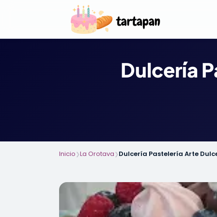
Dulcería P
Inicio
La Orotava
Dulcería Pastelería Arte Dul
❯
❯