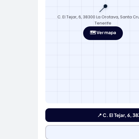
📍
C. El Tejar, 6, 38300 La Orotava, Santa Cr
Tenerife
🗺️ Ver mapa
📍 C. El Tejar, 6, 