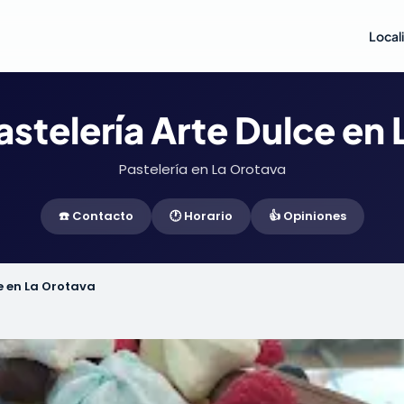
Local
astelería Arte Dulce en
Pastelería en La Orotava
☎️ Contacto
🕐 Horario
👍 Opiniones
ce en La Orotava