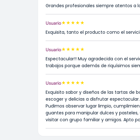
Grandes profesionales siempre atentos a las
★
★
★
★
★
Usuario
Exquisita, tanto el producto como el servi
★
★
★
★
★
Usuario
Espectacular!! Muy agradecida con el serv
trabajos porque además de riquísimos sie
★
★
★
★
★
Usuario
Exquisito sabor y diseños de las tartas de b
escoger y delicias a disfrutar espectacular
Pudimos observar lugar limpio, cumplimie
guantes para manipular dulces y pasteles
visitar con grupo familiar y amigos. Apto p