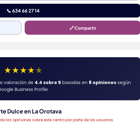
📞 634 66 27 14
🔗 Compartir
★
★
★
★
★
na valoración de
4.4 sobre 5
basadas en
8 opiniones
según
oogle Business Profile.
rte Dulce en La Orotava
las opiniones sobre este centro por parte de los usuarios.