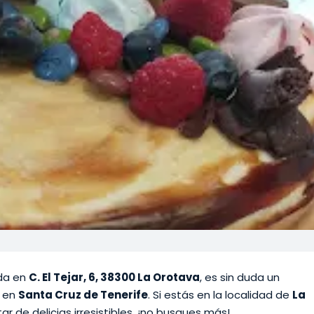
ada en
C. El Tejar, 6, 38300 La Orotava
, es sin duda un
en
Santa Cruz de Tenerife
. Si estás en la localidad de
La
r de delicias irresistibles, ¡no busques más!