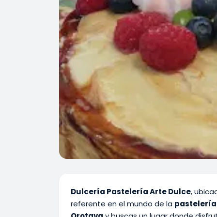
Dulcería Pastelería Arte Dulce
, ubic
referente en el mundo de la
pastelería
Orotava
y buscas un lugar donde disfruta