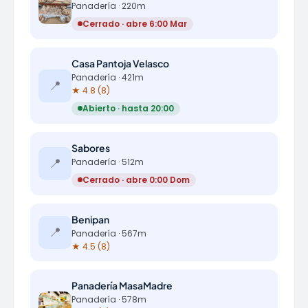
Panadería · 220m
Cerrado · abre 6:00 Mar
Casa Pantoja Velasco
Panadería · 421m
📍
★ 4.8 (8)
Abierto · hasta 20:00
Sabores
📍
Panadería · 512m
Cerrado · abre 0:00 Dom
Benipan
📍
Panadería · 567m
★ 4.5 (8)
Panadería MasaMadre
Panadería · 578m