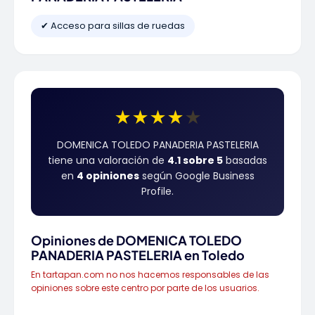
✔ Acceso para sillas de ruedas
★
★
★
★
★
DOMENICA TOLEDO PANADERIA PASTELERIA
tiene una valoración de
4.1 sobre 5
basadas
en
4 opiniones
según Google Business
Profile.
Opiniones de DOMENICA TOLEDO
PANADERIA PASTELERIA en Toledo
En tartapan.com no nos hacemos responsables de las
opiniones sobre este centro por parte de los usuarios.