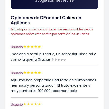
Google Business Profile.
Opiniones de DFondant Cakes en
Agüimes
En tartapan.com no nos hacemos responsables de las
opiniones sobre este centro por parte de los usuarios.
★
★
★
★
★
Usuario
Excelencia total, pulcritud, un sabor riquísimo tal y
cómo la quería Gracias ✨✨✨✨✨
★
★
★
★
★
Usuario
Aquí me han preparado una tarta de cumpleaños
hermosa y personalizada !!!El trato excelente y
muy puntuales. 100x100 recomendable
★
★
★
★
★
Usuario