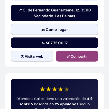
📍 C. de Fernando Guanarteme, 12, 35110
Vecindario, Las Palmas
🚗 Cómo llegar
📞 607 75 00 17
🌎 Visitar web
🔗 Compartir
★
★
★
★
★
DFondant Cakes tiene una valoración de
4.9
sobre 5
basadas en
25 opiniones
según