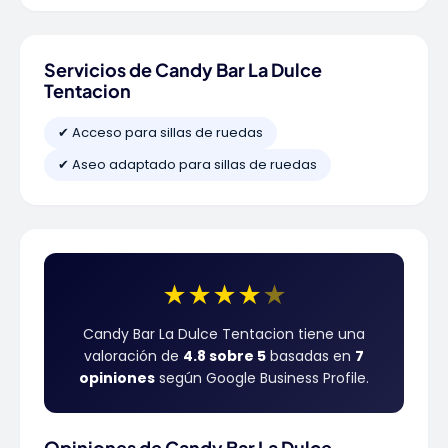
Servicios de Candy Bar La Dulce
Tentacion
✔ Acceso para sillas de ruedas
✔ Aseo adaptado para sillas de ruedas
★
★
★
★
★
Candy Bar La Dulce Tentacion tiene una
valoración de
4.8 sobre 5
basadas en
7
opiniones
según Google Business Profile.
Opiniones de Candy Bar La Dulce