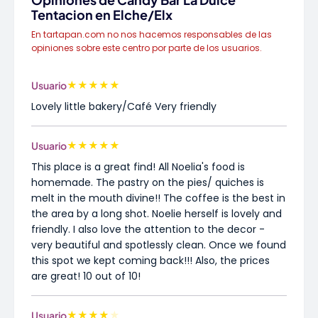
Tentacion en Elche/Elx
En tartapan.com no nos hacemos responsables de las
opiniones sobre este centro por parte de los usuarios.
★
★
★
★
★
Usuario
Lovely little bakery/Café Very friendly
★
★
★
★
★
Usuario
This place is a great find! All Noelia's food is
homemade. The pastry on the pies/ quiches is
melt in the mouth divine!! The coffee is the best in
the area by a long shot. Noelie herself is lovely and
friendly. I also love the attention to the decor -
very beautiful and spotlessly clean. Once we found
this spot we kept coming back!!! Also, the prices
are great! 10 out of 10!
★
★
★
★
★
Usuario