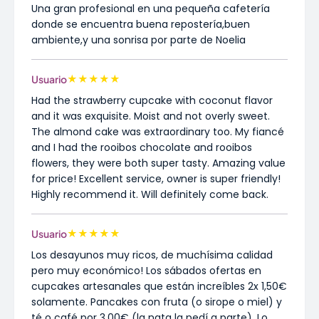
Una gran profesional en una pequeña cafetería
donde se encuentra buena repostería,buen
ambiente,y una sonrisa por parte de Noelia
★
★
★
★
★
Usuario
Had the strawberry cupcake with coconut flavor
and it was exquisite. Moist and not overly sweet.
The almond cake was extraordinary too. My fiancé
and I had the rooibos chocolate and rooibos
flowers, they were both super tasty. Amazing value
for price! Excellent service, owner is super friendly!
Highly recommend it. Will definitely come back.
★
★
★
★
★
Usuario
Los desayunos muy ricos, de muchísima calidad
pero muy económico! Los sábados ofertas en
cupcakes artesanales que están increíbles 2x 1,50€
solamente. Pancakes con fruta (o sirope o miel) y
té o café por 3,00€ (la nata la pedí a parte). Lo