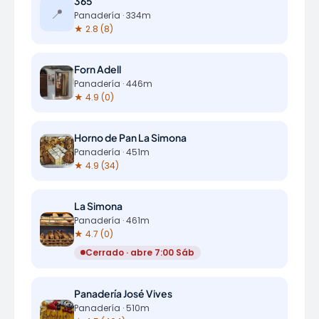
365
📍
Panadería · 334m
★ 2.8 (8)
Forn Adell
Panadería · 446m
★ 4.9 (0)
Horno de Pan La Simona
Panadería · 451m
★ 4.9 (34)
La Simona
Panadería · 461m
★ 4.7 (0)
Cerrado · abre 7:00 Sáb
Panadería José Vives
Panadería · 510m