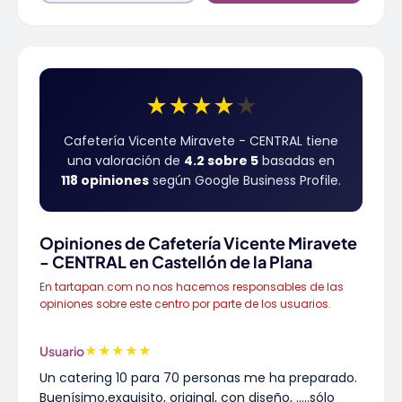
★
★
★
★
★
Cafetería Vicente Miravete - CENTRAL tiene
una valoración de
4.2 sobre 5
basadas en
118 opiniones
según Google Business Profile.
Opiniones de Cafetería Vicente Miravete
- CENTRAL en Castellón de la Plana
En tartapan.com no nos hacemos responsables de las
opiniones sobre este centro por parte de los usuarios.
★
★
★
★
★
Usuario
Un catering 10 para 70 personas me ha preparado.
Buenísimo,exquisito, original, con diseño, .....sólo