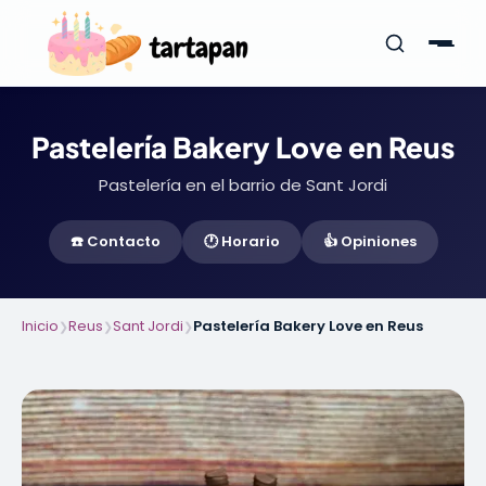
Pastelería Bakery Love en Reus
Pastelería en el barrio de Sant Jordi
☎️ Contacto
🕐 Horario
👍 Opiniones
Inicio
Reus
Sant Jordi
Pastelería Bakery Love en Reus
❯
❯
❯