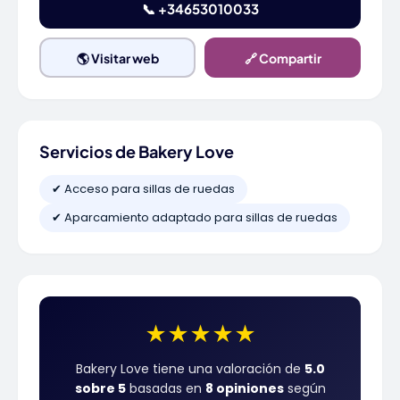
📞 +34653010033
🌎 Visitar web
🔗 Compartir
Servicios de Bakery Love
✔ Acceso para sillas de ruedas
✔ Aparcamiento adaptado para sillas de ruedas
★
★
★
★
★
Bakery Love tiene una valoración de
5.0
sobre 5
basadas en
8 opiniones
según