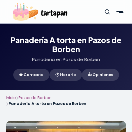
Panadería A torta en Pazos de
Borben
Panadería en Pazos de Borben
☎️ Contacto
🕐 Horario
👍 Opiniones
Inicio
Pazos de Borben
❯
Panadería A torta en Pazos de Borben
❯