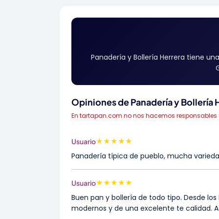
Panadería y Bollería Herrera tiene un
G
Opiniones de Panadería y Bollería 
En tartapan.com no nos hacemos responsables de 
★
★
★
★
★
Usuario
Panadería típica de pueblo, mucha variedad
★
★
★
★
★
Usuario
Buen pan y bollería de todo tipo. Desde los
modernos y de una excelente te calidad. 