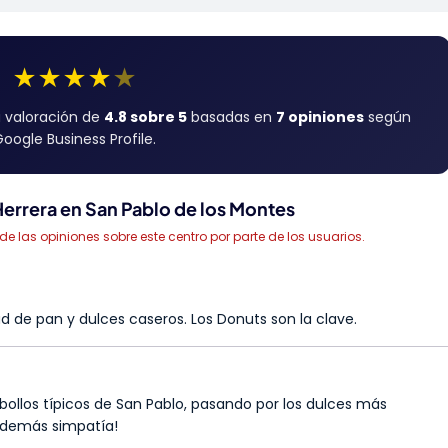
★
★
★
★
★
a valoración de
4.8 sobre 5
basadas en
7 opiniones
según
oogle Business Profile.
Herrera en San Pablo de los Montes
las opiniones sobre este centro por parte de los usuarios.
 de pan y dulces caseros. Los Donuts son la clave.
 bollos típicos de San Pablo, pasando por los dulces más
Además simpatía!