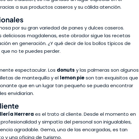
gracias a sus productos caseros y su cálida atención.
ionales
osa por su gran variedad de panes y dulces caseros.
s deliciosas magdalenas, este obrador sigue las recetas
ión en generación. ¿Y qué decir de los bollos típicos de
e que no te puedes perder.
emente espectacular. Los
donuts
y las palmeras son algunos
alletas de mantequilla y el
lemon pie
son tan exquisitos que
esionante que en un lugar tan pequeño se pueda encontrar
es envidiarían.
liente
llería Herrera
es el trato al cliente. Desde el momento en
profesionalidad y simpatía del personal son inigualables,
iencia agradable. Gema, una de las encargadas, es tan
y una oficina de turismo.