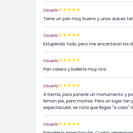
★
★
★
★
★
Usuario
Tiene un pan muy bueno y unos dulces tam
★
★
★
★
★
Usuario
Estupendo todo, pero me encantaron los 
★
★
★
★
★
Usuario
Pan casero y bollería muy rica
★
★
★
★
★
Usuario
A Gema, para ponerle un monumento y poner
lemon pie, para morirse. Para un lugar tan 
espectacular, se nota que llegas "a casa" Vo
★
★
★
★
★
Usuario
Panadería espectacular. Cuatro generacio