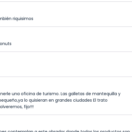
bién riquisimos
donuts
le una oficina de turismo. Las galletas de mantequilla y
pequeño,ya lo quisieran en grandes ciudades El trato
lveremos, fijo!!!
nes contemplan a este obrador donde todos los productos son