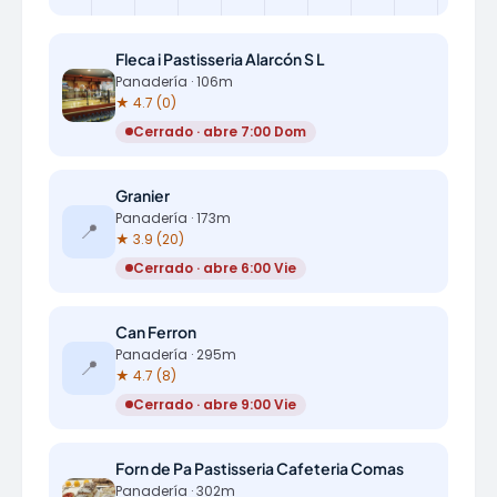
Fleca i Pastisseria Alarcón S L
Panadería · 106m
★ 4.7 (0)
Cerrado · abre 7:00 Dom
Granier
Panadería · 173m
📍
★ 3.9 (20)
Cerrado · abre 6:00 Vie
Can Ferron
Panadería · 295m
📍
★ 4.7 (8)
Cerrado · abre 9:00 Vie
Forn de Pa Pastisseria Cafeteria Comas
Panadería · 302m