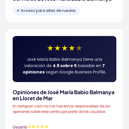
✔ Acceso para sillas de ruedas
★
★
★
★
★
José María Babio Balmanya tiene una
valoración de
4.9 sobre 5
basadas en
7
opiniones
según Google Business Profile.
Opiniones de José María Babio Balmanya
en Lloret de Mar
En tartapan.com no nos hacemos responsables de las
opiniones sobre este centro por parte de los usuarios.
★
★
★
★
★
Usuario