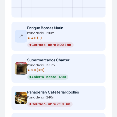
Enrique Bordas Marín
Panadería · 128m
📍
★ 4.8 (0)
Cerrado · abre 9:00 Sáb
Supermercados Charter
Panadería · 155m
★ 3.8 (163)
Abierto · hasta 14:00
Panaderia y Cafeteria Ripollés
Panadería · 240m
Cerrado · abre 7:30 Lun