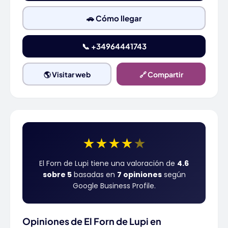
🚗 Cómo llegar
📞 +34964441743
🌎 Visitar web
🔗 Compartir
★
★
★
★
★
El Forn de Lupi tiene una valoración de
4.6
sobre 5
basadas en
7 opiniones
según
Google Business Profile.
Opiniones de El Forn de Lupi en