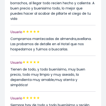
borrachos, al llegar todo recien hecho y caliente. A
buen precio y buenisimo todo, lo mejor que
puedes hacer al acabar de pillarte el ciego de tu
vida
★
★
★
★
★
Usuario
Compramos mantecadas de almendra,avellana.
Las probamos de detalle en el Hotel que nos
hospedamos y fuimos a buscarlas.
★
★
★
★
★
Usuario
Tienen de todo, y todo buenísimo, muy buen
precio, todo muy limpio y muy aseado, la
dependienta muy amable,muy atenta y
simpática!
★
★
★
★
★
Usuario
Siempre hay de todo y todo buenísimo y recién