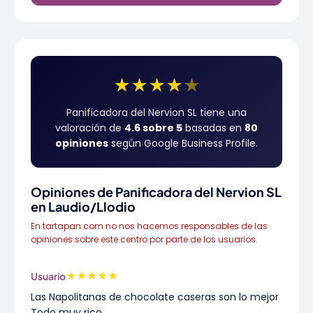
★
★
★
★
★
Panificadora del Nervion SL tiene una
valoración de
4.6 sobre 5
basadas en
80
opiniones
según Google Business Profile.
Opiniones de Panificadora del Nervion SL
en Laudio/Llodio
En tartapan.com no nos hacemos responsables de las
opiniones sobre este centro por parte de los usuarios.
★
★
★
★
★
Usuario
Las Napolitanas de chocolate caseras son lo mejor
Todo muy rico