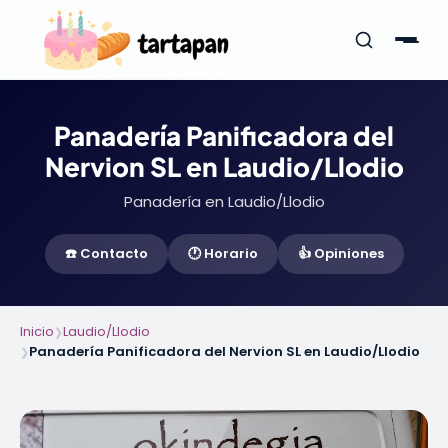
Panadería Panificadora del
Nervion SL en Laudio/Llodio
Panadería en Laudio/Llodio
☎️ Contacto
🕐 Horario
👍 Opiniones
Inicio
Laudio/Llodio
❯
Panadería Panificadora del Nervion SL en Laudio/Llodio
❯