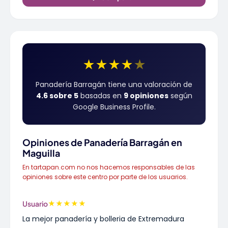
★
★
★
★
★
Panadería Barragán tiene una valoración de
4.6 sobre 5
basadas en
9 opiniones
según
Google Business Profile.
Opiniones de Panadería Barragán en
Maguilla
En tartapan.com no nos hacemos responsables de las
opiniones sobre este centro por parte de los usuarios.
★
★
★
★
★
Usuario
La mejor panadería y bolleria de Extremadura